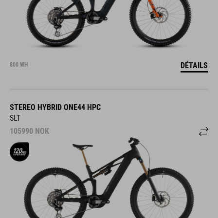
DÉTAILS
800 WH
STEREO HYBRID ONE44 HPC
SLT
105990
NOK