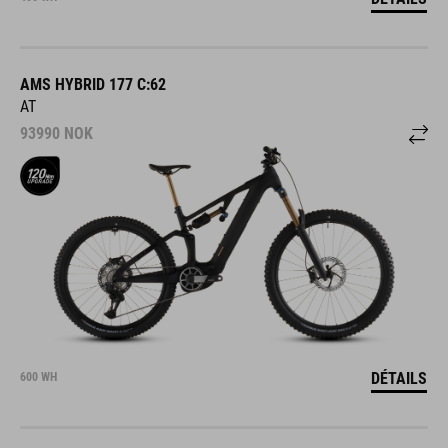
AMS HYBRID 177 C:62
AT
93990
NOK
DÉTAILS
600 WH