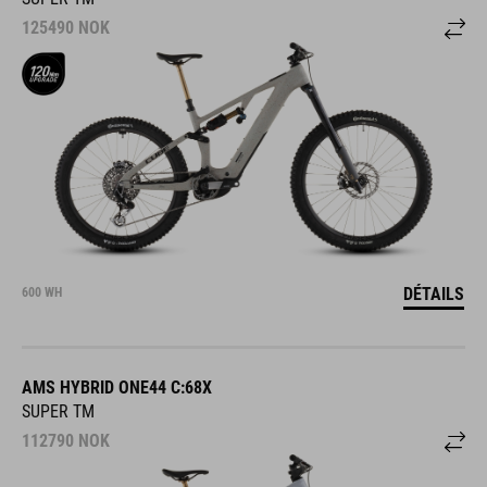
125490
NOK
DÉTAILS
600 WH
AMS HYBRID ONE44 C:68X
SUPER TM
112790
NOK