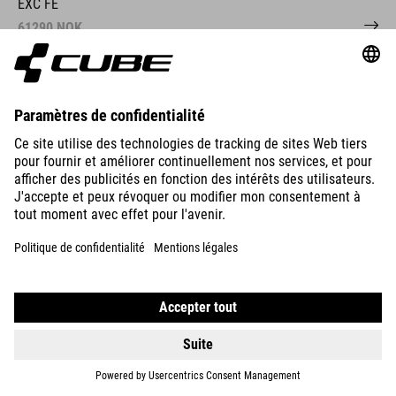
EXC FE
61290
NOK
DÉTAILS
800 WH
STEREO HYBRID ONE44
EXC
58990
NOK