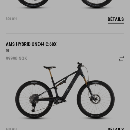
DÉTAILS
800 WH
AMS HYBRID ONE44 C:68X
SLT
99990
NOK
DÉTAILS
400 WH