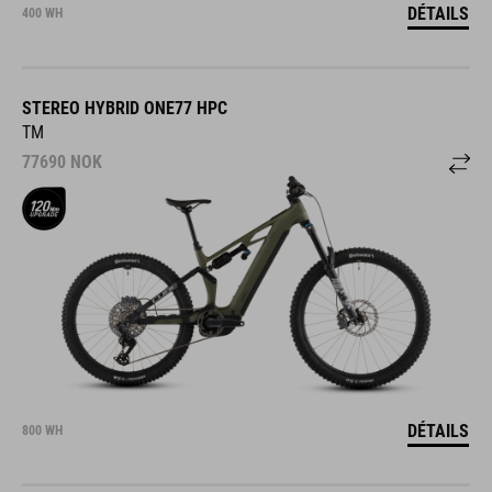
DÉTAILS
400 WH
STEREO HYBRID ONE77 HPC
TM
77690
NOK
DÉTAILS
800 WH