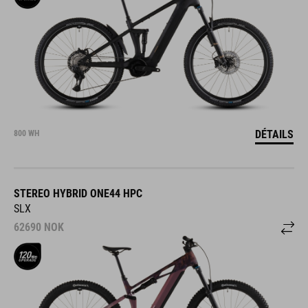
DÉTAILS
800 WH
STEREO HYBRID ONE44 HPC
SLX
62690
NOK