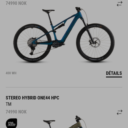
74990
NOK
DÉTAILS
400 WH
STEREO HYBRID ONE44 HPC
TM
74990
NOK