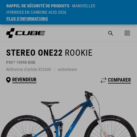
RAPPEL DE SÉCURITÉ DE PRODUITS
- MANIVELLES
HYBRIDES EN CARBONE ACID 2026
PLUS D’INFORMATIONS
STEREO ONE22
ROOKIE
PVC* 19990 NOK
Référence d'article 852600
actionteam
REVENDEUR
COMPARER