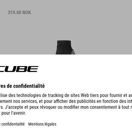
319.00
NOK
DÉTAILS