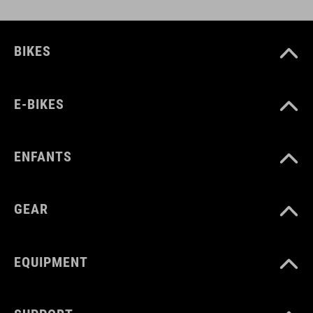
COULEUR
BIKES
black
E-BIKES
MATÉRIAU
TPU
ENFANTS
GEAR
POIDS
310 g
EQUIPMENT
VOLUME