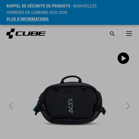
RAPPEL DE SÉCURITÉ DE PRODUITS
- MANIVELLES
HYBRIDES EN CARBONE ACID 2026
PLUS D’INFORMATIONS
PVC* 620 NOK