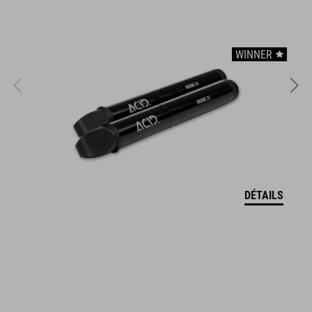
CARACTÉRISTIQUES
WINNER
usable as hip bag
usable as handlebar bag
main compartment incl. pocket division
front compartment
reflective elements
DÉTAILS
fastening straps
RÉFÉRENCE D'ARTICLE
93790