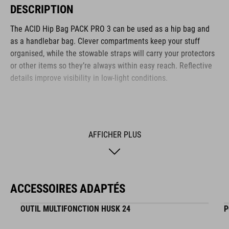
DESCRIPTION
The ACID Hip Bag PACK PRO 3 can be used as a hip bag and
as a handlebar bag. Clever compartments keep your stuff
organised, while the stowable straps will carry your protectors
or other items so they’re always within easy reach. Reflective
details improve visibility in low-light conditions.
MARQUE
AFFICHER PLUS
La marque ACID comprend des accessoires et des pièces de
vélo de haute qualité. Des détails astucieux, une haute
ACCESSOIRES ADAPTÉS
fonctionnalité et des innovations intelligentes distinguent nos
produits. Le langage du design reste toujours clair, puriste,
OUTIL MULTIFONCTION HUSK 24
P
fonctionnel et unique.