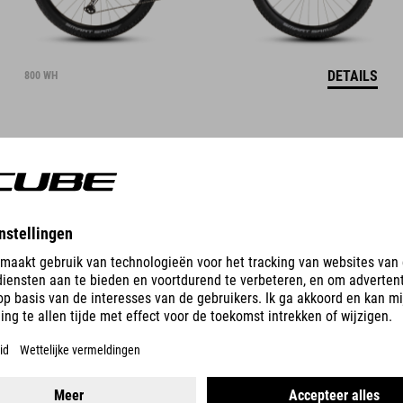
DETAILS
800 WH
STEREO HYBRID ONE22
RACE
3999
EUR