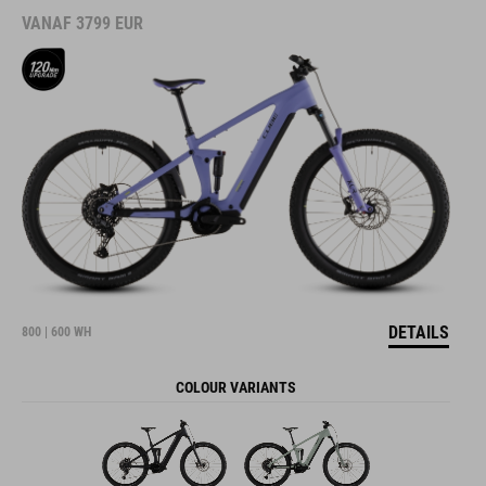
VANAF
3799
EUR
DETAILS
800 | 600 WH
COLOUR VARIANTS