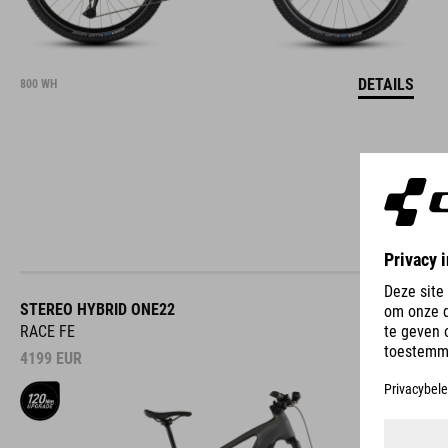
DETAILS
800 WH
STEREO HYBRID ONE22
RACE FE
4199
EUR