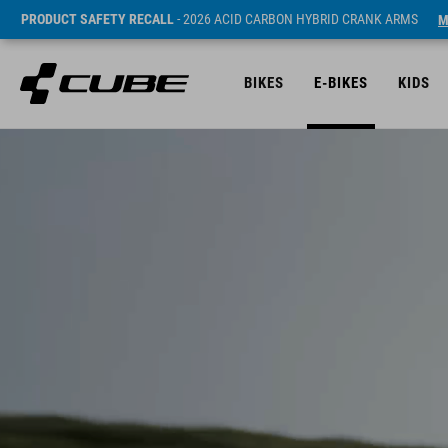
PRODUCT SAFETY RECALL
- 2026 ACID CARBON HYBRID CRANK ARMS
M
BIKES
E-BIKES
KIDS