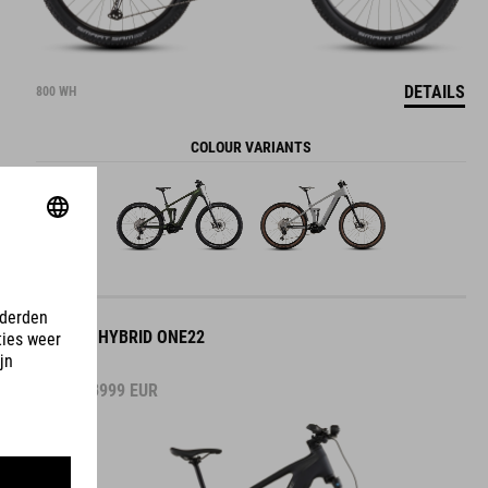
DETAILS
800 WH
COLOUR VARIANTS
STEREO HYBRID ONE22
PRO FE
VANAF
3999
EUR