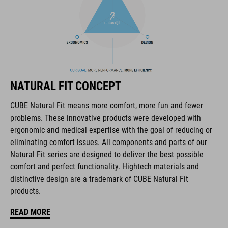
The CUBE brand is synonymous with innovative, high-quality
products geared to all the latest trends. Our designers
collaborate closely to create bikes and accessories that
NATURAL FIT CONCEPT
coordinate seamlessly, combining design, technology and
usability for the perfect balance between form and function.
CUBE Natural Fit means more comfort, more fun and fewer
problems. These innovative products were developed with
ergonomic and medical expertise with the goal of reducing or
FEATURES
eliminating comfort issues. All components and parts of our
Natural Fit series are designed to deliver the best possible
vetersluiting
comfort and perfect functionality. Hightech materials and
ergonomische Natural Fit-leest
distinctive design are a trademark of CUBE Natural Fit
products.
Natural Fit-inlegzool
READ MORE
verstevigde enkelsectie