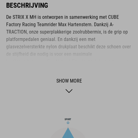
BESCHRIJVING
De STRIX X MH is ontworpen in samenwerking met CUBE
Factory Racing Teamrider Max Hartenstern. Dankzij A-
TRACTION, onze superplakkerige zoolrubbermix, is de grip op
platformpedalen geniaal. En dankzij een met
glasvezelversterkte nylon drukplaat beschikt deze schoen over
de stijfheid die nodig is voor een maximale
krachtoverbrenging. Een Natural Fit-inlegzool draagt zorg voor
de best mogelijke demping en drukverdeling. De vetersluiting
waarborgt niet alleen snel aan- en uittrekken, maar biedt ook
SHOW MORE
een gepersonaliseerde drukverdeling. Versterkingen rondom
hielkuip, neus en voetboog bieden extra bescherming. Een
middenzool van schokabsorberende EVA-materiaal verhoogt
het comfort. Het bovenwerk van PU-materiaal zorgt voor de
sterkte die nodig is om de zwaarste afdalingen te doorstaan.
BRAND