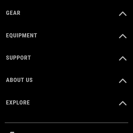
GEAR
zool: vezelversterkt nylon, rubber
EQUIPMENT
SUPPORT
ABOUT US
EXPLORE