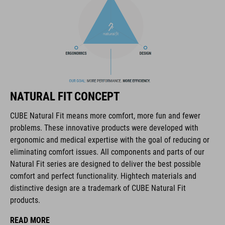
The CUBE brand is synonymous with innovative, high-quality
products geared to all the latest trends. Our designers
collaborate closely to create bikes and accessories that
coordinate seamlessly, combining design, technology and
NATURAL FIT CONCEPT
usability for the perfect balance between form and function.
CUBE Natural Fit means more comfort, more fun and fewer
problems. These innovative products were developed with
FEATURES
ergonomic and medical expertise with the goal of reducing or
eliminating comfort issues. All components and parts of our
draaisluiting
Natural Fit series are designed to deliver the best possible
NF Ergonomics-leest
comfort and perfect functionality. Hightech materials and
distinctive design are a trademark of CUBE Natural Fit
NF Ergonomics-inlegzool
products.
A-Traction-rubber
READ MORE