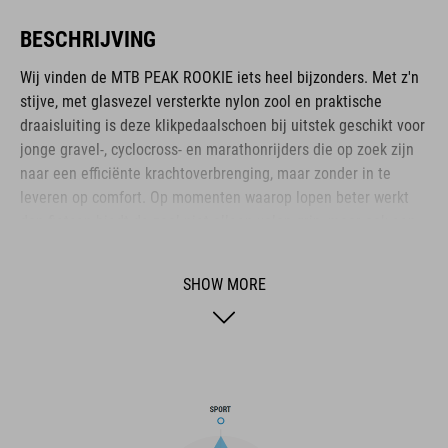
BESCHRIJVING
Wij vinden de MTB PEAK ROOKIE iets heel bijzonders. Met z'n
stijve, met glasvezel versterkte nylon zool en praktische
draaisluiting is deze klikpedaalschoen bij uitstek geschikt voor
jonge gravel-, cyclocross- en marathonrijders die op zoek zijn
naar een efficiënte krachtoverbrenging, maar zonder in te
leveren op comfort. Op momenten waarop lopen beter werkt
dan fietsen biedt de zool niet alleen volop grip, maar ook een
zekere mate van flexibiliteit. Het bovenwerk van PU en ripstop-
materiaal is zeer degelijk en slijtvast, met extra verstevigingen
SHOW MORE
op de neus en de hielkuip. De profielzool is gemaakt van A-
TRACTION-rubber, een extra gripvaste rubbercompound. De NF
Ergonomics-inlegzool waarborgt een optimale drukverdeling en
demping.
BRAND