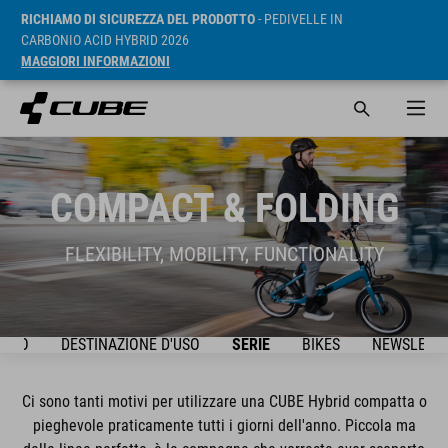
RICHIAMO DI SICUREZZA DEL PRODOTTO
- PEDIVELLE IN
CARBONIO ACID HYBRID 2026
MAGGIORI INFORMAZIONI
COMPACT & FOLDING
FLEXIBILITY, MOBILITY, FUNCTIONALITY
IDEO
DESTINAZIONE D'USO
SERIE
BIKES
NEWSLETT
Ci sono tanti motivi per utilizzare una CUBE Hybrid compatta o
pieghevole praticamente tutti i giorni dell'anno. Piccola ma