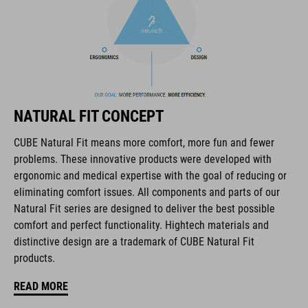
MARCA
Il marchio CUBE comprende prodotti innovativi e di alta
NATURAL FIT CONCEPT
qualità, sempre basati sui trend attuali. Grazie alla stretta
collaborazione dei progettisti nello sviluppo di accessori e
CUBE Natural Fit means more comfort, more fun and fewer
biciclette, i prodotti sono perfettamente compatibili tra loro e
problems. These innovative products were developed with
creano la combinazione ottimale di design, tecnica e usabilità.
ergonomic and medical expertise with the goal of reducing or
eliminating comfort issues. All components and parts of our
Natural Fit series are designed to deliver the best possible
CARATTERISTICHE
comfort and perfect functionality. Hightech materials and
distinctive design are a trademark of CUBE Natural Fit
chiusura con lacci
products.
forma NF Ergonomics
READ MORE
soletta NF Ergonomics