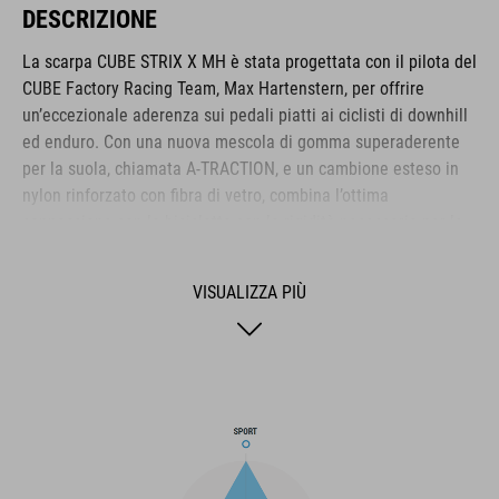
DESCRIZIONE
La scarpa CUBE STRIX X MH è stata progettata con il pilota del
CUBE Factory Racing Team, Max Hartenstern, per offrire
un’eccezionale aderenza sui pedali piatti ai ciclisti di downhill
ed enduro. Con una nuova mescola di gomma superaderente
per la suola, chiamata A-TRACTION, e un cambione esteso in
nylon rinforzato con fibra di vetro, combina l’ottima
connessione con la bicicletta con la rigidità necessaria per le
corse più impegnative. La soletta NF Ergonomics offre la
migliore ammortizzazione e distribuzione della pressione per il
VISUALIZZA PIÙ
massimo comfort, mentre la chiusura a laccio consente un
accesso e una regolazione rapidi e semplici. I rinforzi intorno
alla struttura del tacco, alla punta e allo strato mediale
garantiscono una maggiore protezione, mentre l’intersuola in
EVA antiurto aggiunge comfort quando siete a terra. La tomaia
in tessuto PU garantisce la durata necessaria per affrontare le
corse più impegnative.