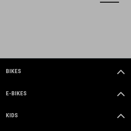
white
MATERIALE
tomaia: PU suola: EVA
nylon fibrorinforzato
gomma
BIKES
MISURA
E-BIKES
UE 36-48
REGNO UNITO 3-12
KIDS
5