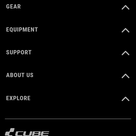
GEAR
CM 22
6-30
EQUIPMENT
6
SUPPORT
PESO
415 g
ABOUT US
EXPLORE