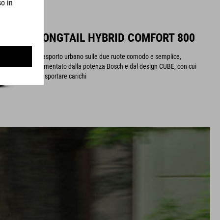
LONGTAIL HYBRID COMFORT 800
Trasporto urbano sulle due ruote comodo e semplice,
alimentato dalla potenza Bosch e dal design CUBE, con cui
trasportare carichi