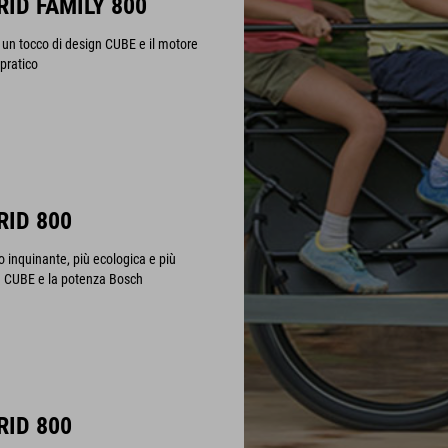
ID FAMILY 800
n un tocco di design CUBE e il motore
 pratico
RID 800
o inquinante, più ecologica e più
tà CUBE e la potenza Bosch
RID 800