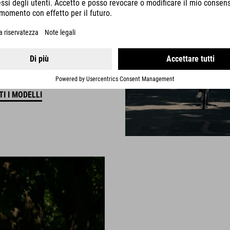
te chassis in carbonio C:62®
’insegna del comfort e della
in C:62 è la bicicletta ideale per
ro club e allenarvi.
I I MODELLI