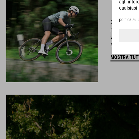
Con un elegan
progettato all
velocità - Atta
seguire il vost
MOSTRA TUTT