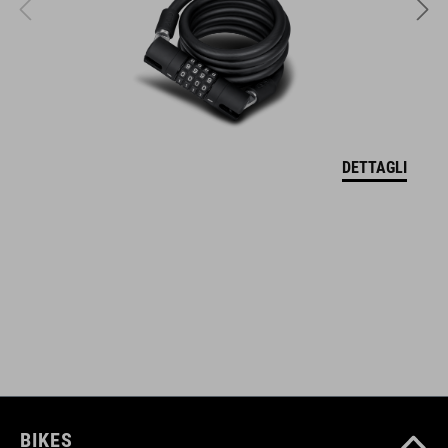
two silicon straps protect the frame and lock from scratches
CODICE ARTICOLO
93855
DETTAGLI
COLORE
black
DIMENSIONI
(LxWxH) 215 x 30 x 14 mm
BIKES