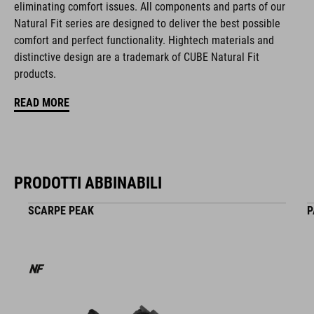
COLORE
eliminating comfort issues. All components and parts of our
Natural Fit series are designed to deliver the best possible
blue
comfort and perfect functionality. Hightech materials and
distinctive design are a trademark of CUBE Natural Fit
products.
MATERIALE
READ MORE
Struttura a guscio multipla EPS
MISURA
PRODOTTI ABBINABILI
S (51-56)
SCARPE PEAK
P
M (55-59)
L (58-63)
PESO