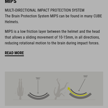
MIPS
MULTI-DIRECTIONAL IMPACT PROTECTION SYSTEM
The Brain Protection System MIPS can be found in many CUBE
Il marchio CUBE comprende prodotti innovativi e di alta
Helmets.
qualità, sempre basati sui trend attuali. Grazie alla stretta
collaborazione dei progettisti nello sviluppo di accessori e
MIPS is a low friction layer between the helmet and the head
biciclette, i prodotti sono perfettamente compatibili tra loro e
that allows a sliding movement of 10-15mm, in all directions,
creano la combinazione ottimale di design, tecnica e usabilità.
reducing rotational motion to the brain during impact forces.
READ MORE
CARATTERISTICHE
casco da gravel
MIPS
21 grandi canali di ventilazione
visiera rimovibile