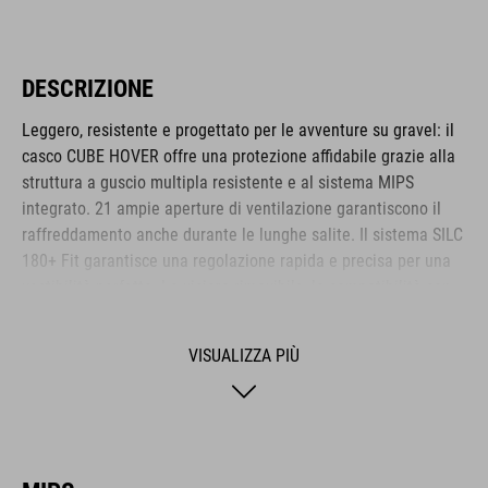
DESCRIZIONE
Leggero, resistente e progettato per le avventure su gravel: il
casco CUBE HOVER offre una protezione affidabile grazie alla
struttura a guscio multipla resistente e al sistema MIPS
integrato. 21 ampie aperture di ventilazione garantiscono il
raffreddamento anche durante le lunghe salite. Il sistema SILC
180+ Fit garantisce una regolazione rapida e precisa per una
vestibilità perfetta. La visiera rimovibile, la compatibilità con
gli occhiali da ciclismo e l'imbottitura traspirante COOLMAX
garantiscono un comfort notevole su qualsiasi terreno.
VISUALIZZA PIÙ
L’HOVER è il compagno ideale per ogni viaggio.
MARCA