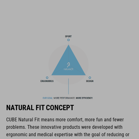
predisposizione per velcro con attacco X-Lock
sistema SILC 180+ Fit regolabile in altezza con una sola mano
per una vestibilità perfetta
struttura a guscio multipla
imbottitura COOLMAX
compatibilità con occhiali da ciclismo
concetto Natural Fit
CODICE ARTICOLO
NATURAL FIT CONCEPT
16036
CUBE Natural Fit means more comfort, more fun and fewer
problems. These innovative products were developed with
ergonomic and medical expertise with the goal of reducing or