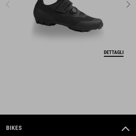
315 g (con visiera)
DOWNLOADS
CERTIFICATO DI CONFORMITÀ UE Hover
( PDF 166.61 KB )
DETTAGLI
BIKES