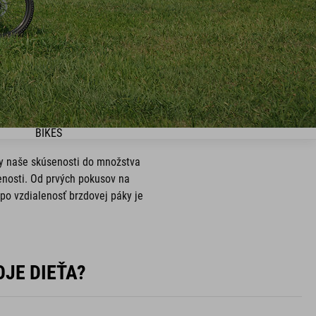
BIKES
tky naše skúsenosti do množstva
senosti. Od prvých pokusov na
 po vzdialenosť brzdovej páky je
JE DIEŤA?