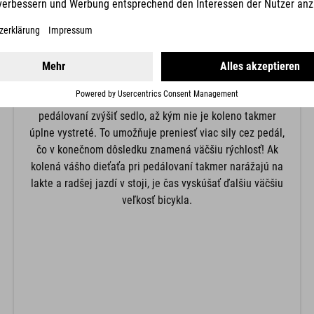
POLOHA KOLENA
Polohu kolena určuje výška sedla. Pre začiatočníkov
odporúčame nižšiu výšku sedla so silnejším ohybom v
kolene, aby bolo ľahké položiť nohy na rovinu v ťažkej
situácii. Dospelí a sebavedomejšie deti môžu pri
pedálovaní zvýšiť sedlo, až kým nie je koleno takmer
úplne vystreté. To umožňuje preniesť viac sily cez pedál,
čo v konečnom dôsledku znamená väčšiu rýchlosť! Ak
kolená vášho dieťaťa pri pedálovaní takmer narážajú na
lakte a radšej jazdí v stoji, je čas vyskúšať ďalšiu väčšiu
veľkosť bicykla.