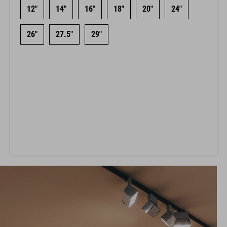
12"
14"
16"
18"
20"
24"
26"
27.5"
29"