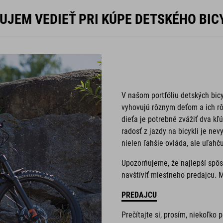
UJEM VEDIEŤ PRI KÚPE DETSKÉHO BIC
V našom portfóliu detských bic
vyhovujú rôznym deťom a ich r
dieťa je potrebné zvážiť dva kľ
radosť z jazdy na bicykli je nev
nielen ľahšie ovláda, ale uľahču
Upozorňujeme, že najlepší spôso
navštíviť miestneho predajcu. 
PREDAJCU
Prečítajte si, prosím, niekoľko