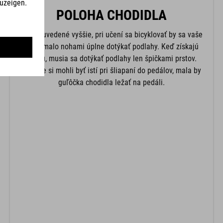
POLOHA CHODIDLA
Ako je uvedené vyššie, pri učení sa bicyklovať by sa vaše
dieťa malo nohami úplne dotýkať podlahy. Keď získajú
istotu, musia sa dotýkať podlahy len špičkami prstov.
Aby ste si mohli byť istí pri šliapaní do pedálov, mala by
guľôčka chodidla ležať na pedáli.