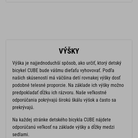
VÝŠKY
Výška je najjednoduchší spôsob, ako určiť, ktorý detský
bicykel CUBE bude vášmu dieťaťu vyhovovať. Podľa
našich skúseností má väčšina detí rovnakej výšky dosť
podobné telesné proporcie. Na základe ich výšky možno
predpokladať dĺžku ich rázvoru. Naše veľkostné
odporúčania pokrývajú širokú škálu výšok a často sa
prekrývajú.
Na každej stránke detského bicykla CUBE nájdete
odporúčanú veľkosť na základe výšky a dĺžky medzi
sedlami.