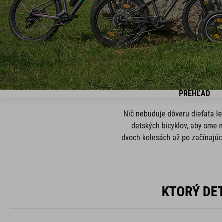
PREHĽAD
Nič nebuduje dôveru dieťaťa le
detských bicyklov, aby sme n
dvoch kolesách až po začínajúci
KTORÝ DE