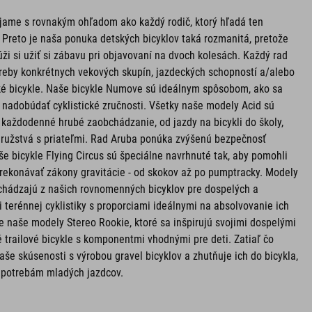
íjame s rovnakým ohľadom ako každý rodič, ktorý hľadá ten
. Preto je naša ponuka detských bicyklov taká rozmanitá, pretože
úži si užiť si zábavu pri objavovaní na dvoch kolesách. Každý rad
otreby konkrétnych vekových skupín, jazdeckých schopností a/alebo
ké bicykle. Naše bicykle Numove sú ideálnym spôsobom, ako sa
a nadobúdať cyklistické zručnosti. Všetky naše modely Acid sú
 každodenné hrubé zaobchádzanie, od jazdy na bicykli do školy,
družstvá s priateľmi. Rad Aruba ponúka zvýšenú bezpečnosť
e bicykle Flying Circus sú špeciálne navrhnuté tak, aby pomohli
konávať zákony gravitácie - od skokov až po pumptracky. Modely
ychádzajú z našich rovnomenných bicyklov pre dospelých a
terénnej cyklistiky s proporciami ideálnymi na absolvovanie ich
pre naše modely Stereo Rookie, ktoré sa inšpirujú svojimi dospelými
trailové bicykle s komponentmi vhodnými pre deti. Zatiaľ čo
še skúsenosti s výrobou gravel bicyklov a zhutňuje ich do bicykla,
ý potrebám mladých jazdcov.