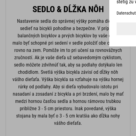
SEDLO & DĹŽKA NÔH
Nastavenie sedla do správnej výšky pomáha dieťaťu
sedieť na bicykli pohodlne a bezpečne. V prípade
balančných bicyklov a prvých bicyklov by vaše dieťa
malo byť schopné pri sedení v sedle položiť obe chodidlá
rovno na zem. Pomôže im to pri učení sa rovnovážnych
zručností. Ak je vaše dieťa už sebavedomým cyklistom,
sedlo môžete zdvihnúť tak, aby sa podlahy dotýkalo len
chodidlom. Svetlá výška bicykla závisí od dĺžky nôh
vášho dieťaťa. Výška bicykla sa vzťahuje na výšku hornej
rúrky od podlahy. Aby si dieťa vybudovalo istotu pri
nasadaní a zosadaní z bicykla a pri brzdení, malo by mať
medzi hornou časťou sedla a hornou rámovou trubkou
približne 3 - 5 cm priestoru. Inak povedané, výška
stojana by mala byť o 3 - 5 cm kratšia ako dĺžka nohy
vášho dieťaťa.