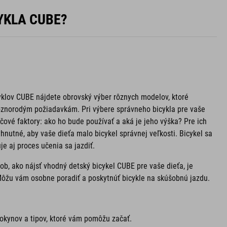
YKLA CUBE?
yklov CUBE nájdete obrovský výber rôznych modelov, ktoré
ôznorodým požiadavkám. Pri výbere správneho bicykla pre vaše
účové faktory: ako ho bude používať a aká je jeho výška? Pre ich
yhnutné, aby vaše dieťa malo bicykel správnej veľkosti. Bicykel sa
je aj proces učenia sa jazdiť.
b, ako nájsť vhodný detský bicykel CUBE pre vaše dieťa, je
Môžu vám osobne poradiť a poskytnúť bicykle na skúšobnú jazdu.
 pokynov a tipov, ktoré vám pomôžu začať.