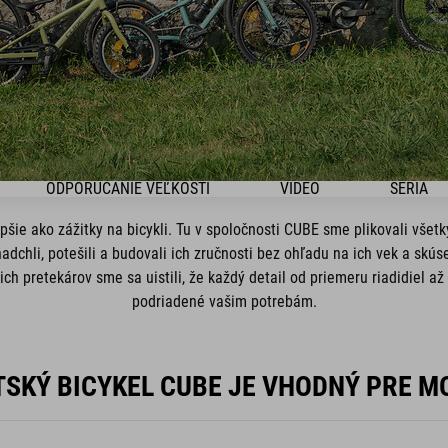
ODPORÚČANIE VEĽKOSTI
VIDEO
SÉRIA
pšie ako zážitky na bicykli. Tu v spoločnosti CUBE sme plikovali vše
adchli, potešili a budovali ich zručnosti bez ohľadu na ich vek a skú
ch pretekárov sme sa uistili, že každý detail od priemeru riadidiel až
podriadené vašim potrebám.
TSKÝ BICYKEL CUBE JE VHODNÝ PRE MO