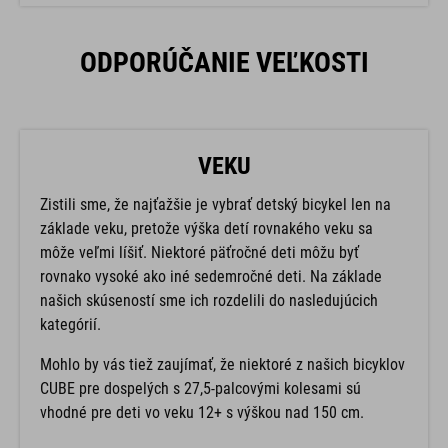
ODPORÚČANIE VEĽKOSTI
VEKU
Zistili sme, že najťažšie je vybrať detský bicykel len na
základe veku, pretože výška detí rovnakého veku sa
môže veľmi líšiť. Niektoré päťročné deti môžu byť
rovnako vysoké ako iné sedemročné deti. Na základe
našich skúseností sme ich rozdelili do nasledujúcich
kategórií.
Mohlo by vás tiež zaujímať, že niektoré z našich bicyklov
CUBE pre dospelých s 27,5-palcovými kolesami sú
vhodné pre deti vo veku 12+ s výškou nad 150 cm.