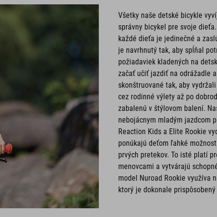
Všetky naše detské bicykle vyv
správny bicykel pre svoje dieťa
každé dieťa je jedinečné a zasl
je navrhnutý tak, aby spĺňal p
požiadaviek kladených na dets
začať učiť jazdiť na odrážadle 
skonštruované tak, aby vydržali
cez rodinné výlety až po dobro
zabalenú v štýlovom balení. Naš
nebojácnym mladým jazdcom pre
Reaction Kids a Elite Rookie v
ponúkajú deťom ľahké možnosti 
prvých pretekov. To isté platí 
menovcami a vytvárajú schopné 
model Nuroad Rookie využíva na
ktorý je dokonale prispôsoben