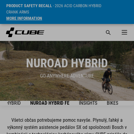
PRODUCT SAFETY RECALL
- 2026 ACID CARBON HYBRID
CRANK ARMS
MORE INFORMATION
NUROAD HYBRID
GO-ANYWHERE ADVENTURE
AD HYBRID
NUROAD HYBRID FE
INSIGHTS
BIKES
SU
Všetci občas potrebujeme pomoc navyše. Plynulý, ľahký a
výkonný systém asistencie pedálov SX od spoločnosti Bosch v