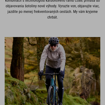
kombinácii s technológiou karbónového rámu CUBE prináša do
objavovania šotoliny nové výhody. Vyrazte von, objavujte viac,
jazdite po menej frekventovaných cestách. My vám kryjeme
chrbát.