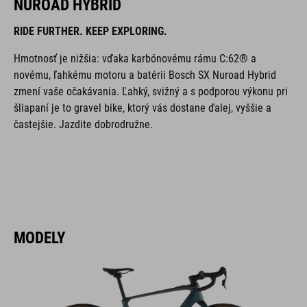
NUROAD HYBRID
RIDE FURTHER. KEEP EXPLORING.
Hmotnosť je nižšia: vďaka karbónovému rámu C:62® a
novému, ľahkému motoru a batérii Bosch SX Nuroad Hybrid
zmení vaše očakávania. Ľahký, svižný a s podporou výkonu pri
šliapaní je to gravel bike, ktorý vás dostane ďalej, vyššie a
častejšie. Jazdite dobrodružne.
MODELY