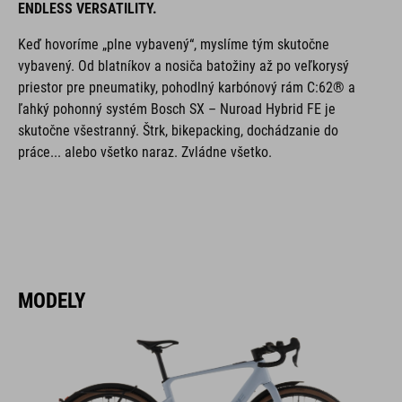
ENDLESS VERSATILITY.
Keď hovoríme „plne vybavený“, myslíme tým skutočne
vybavený. Od blatníkov a nosiča batožiny až po veľkorysý
priestor pre pneumatiky, pohodlný karbónový rám C:62® a
ľahký pohonný systém Bosch SX – Nuroad Hybrid FE je
skutočne všestranný. Štrk, bikepacking, dochádzanie do
práce... alebo všetko naraz. Zvládne všetko.
MODELY