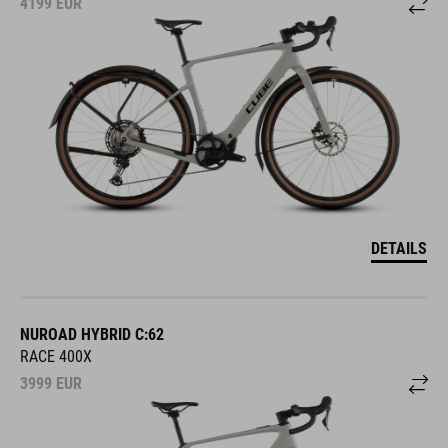
4199
EUR
DETAILS
NUROAD HYBRID C:62
RACE 400X
3999
EUR