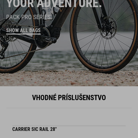
YOUR ADVENTURE.
PACK PRO SERIES
SHOW ALL BAGS
VHODNÉ PRÍSLUŠENSTVO
CARRIER SIC RAIL 28"
F