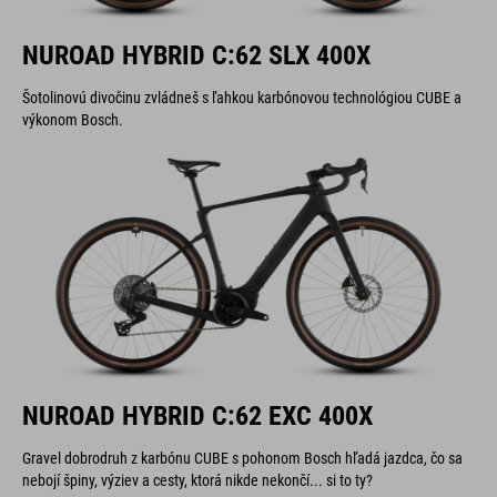
NUROAD HYBRID C:62 SLX 400X
Šotolinovú divočinu zvládneš s ľahkou karbónovou technológiou CUBE a
výkonom Bosch.
NUROAD HYBRID C:62 EXC 400X
Gravel dobrodruh z karbónu CUBE s pohonom Bosch hľadá jazdca, čo sa
nebojí špiny, výziev a cesty, ktorá nikde nekončí... si to ty?