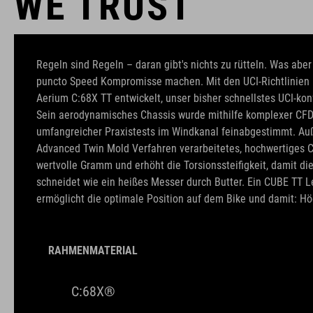
WE TRUST
Regeln sind Regeln – daran gibt's nichts zu rütteln. Was aber 
puncto Speed Kompromisse machen. Mit den UCI-Richtlinien 
Aerium C:68X TT entwickelt, unser bisher schnellstes UCI-ko
Sein aerodynamisches Chassis wurde mithilfe komplexer CF
umfangreicher Praxistests im Windkanal feinabgestimmt. Au
Advanced Twin Mold Verfahren verarbeitetes, hochwertiges
wertvolle Gramm und erhöht die Torsionssteifigkeit, damit di
schneidet wie ein heißes Messer durch Butter. Ein CUBE TT 
ermöglicht die optimale Position auf dem Bike und damit: H
RAHMENMATERIAL
C:68X®