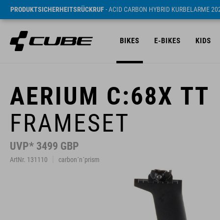
PRODUKTSICHERHEITSRÜCKRUF
- ACID CARBON HYBRID KURBELARME 20
BIKES
E-BIKES
KIDS
AERIUM C:68X TT
FRAMESET
UVP* 3499 GBP
ArtNr. 131110
carbon´n´prism