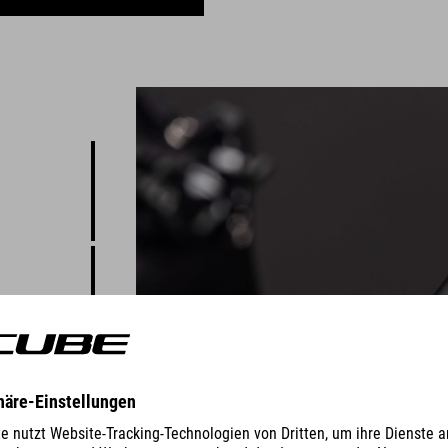
tiver
t dafür
 das
elt