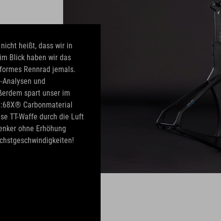
nicht heißt, dass wir in
im Blick haben wir das
nformes Rennrad jemals.
D-Analysen und
ßerdem spart unser im
 C:68X® Carbonmaterial
ese TT-Waffe durch die Luft
Lenker ohne Erhöhung
öchstgeschwindigkeiten!