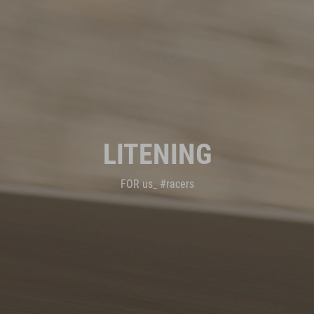
LITENING
FOR us_ #racers