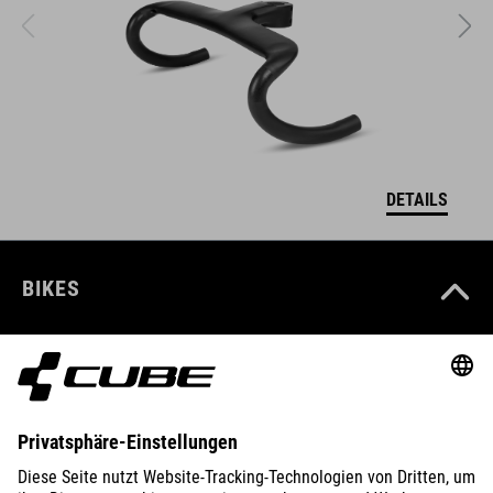
DETAILS
BIKES
E-BIKES
KIDS