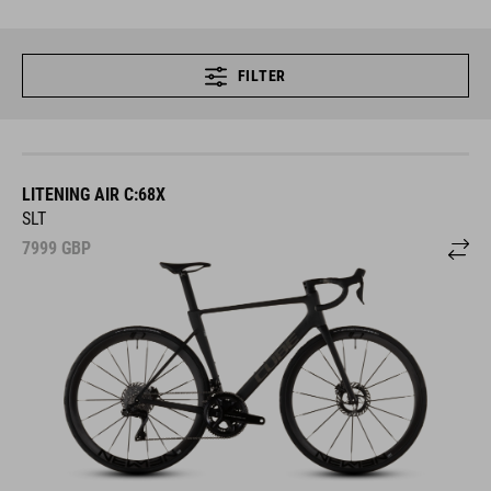
FILTER
LITENING AIR C:68X
SLT
7999
GBP