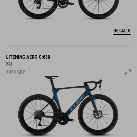
DETAILS
LITENING AERO C:68X
SLT
7499
GBP