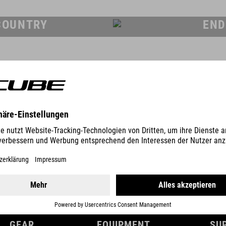
COUNTRY
END
GEAR
EQUIPMENT
SU