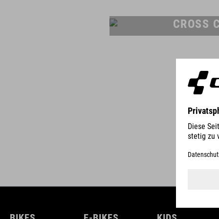
CROSS 
BIKES
E-BIKES
KIDS