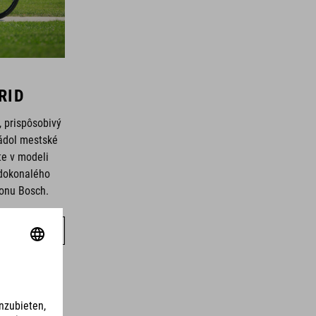
RID
ý, prispôsobivý
ládol mestské
jte v modeli
 dokonalého
onu Bosch.
CYKLE