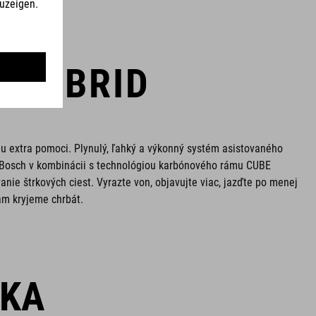
 HYBRID
u extra pomoci. Plynulý, ľahký a výkonný systém asistovaného
 Bosch v kombinácii s technológiou karbónového rámu CUBE
nie štrkových ciest. Vyrazte von, objavujte viac, jazďte po menej
ám kryjeme chrbát.
ŠKA