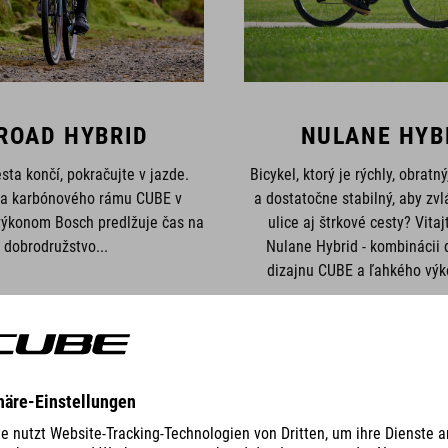
ROAD HYBRID
NULANE HYB
sta končí, pokračujte v jazde.
Bicykel, ktorý je rýchly, obratn
ia karbónového rámu CUBE v
a dostatočne stabilný, aby zv
výkonom Bosch predlžuje čas na
ulice aj štrkové cesty? Vita
dobrodružstvo...
Nulane Hybrid - kombinácii
dizajnu CUBE a ľahkého výk
AZIŤ VŠETKY BICYKLE
ZOBRAZIŤ VŠETKY BI