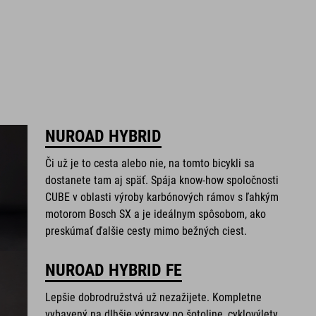
NUROAD HYBRID
Či už je to cesta alebo nie, na tomto bicykli sa
dostanete tam aj späť. Spája know-how spoločnosti
CUBE v oblasti výroby karbónových rámov s ľahkým
motorom Bosch SX a je ideálnym spôsobom, ako
preskúmať ďalšie cesty mimo bežných ciest.
NUROAD HYBRID FE
Lepšie dobrodružstvá už nezažijete. Kompletne
vybavený na dlhšie výpravy po šotoline, cyklovýlety