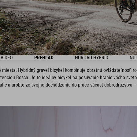
VIDEO
PREHĽAD
NUROAD HYBRID
NU
é miesta. Hybridný gravel bicykel kombinuje obratnú ovládateľnosť, r
enciou Bosch. Je to ideálny bicykel na posúvanie hraníc vášho sveta 
 ulíc a urobte zo svojho dochádzania do práce súčasť dobrodružstva – 