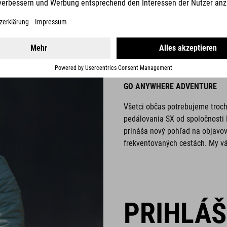
NUROAD
GO ANYWHERE ADVENTURE
Všetci občas potrebujeme troch
pedálovania SX od spoločnosti
prináša nový pohľad na objavova
frekventovaných cestách. My v
PRIHLÁ