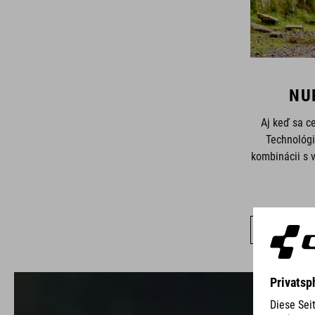
NU
Aj keď sa ce
Technológ
kombinácii s 
ZOBR