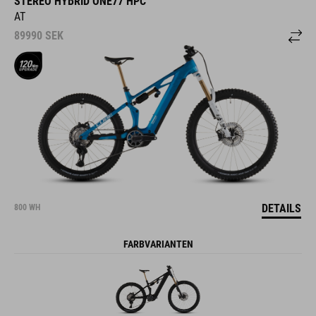
AT
89990
SEK
DETAILS
800 WH
FARBVARIANTEN