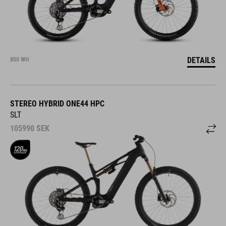
DETAILS
800 WH
STEREO HYBRID ONE44 HPC
SLT
105990
SEK