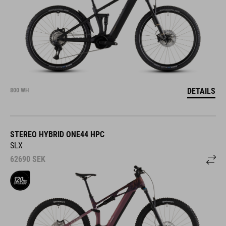
DETAILS
800 WH
STEREO HYBRID ONE44 HPC
SLX
62690
SEK