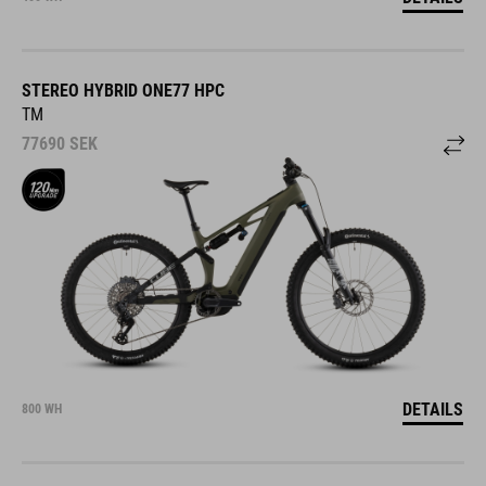
STEREO HYBRID ONE77 HPC
TM
77690
SEK
DETAILS
800 WH