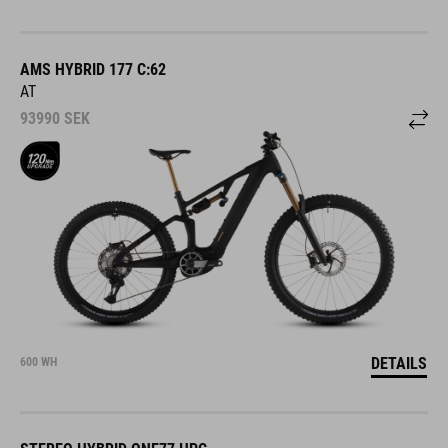
AMS HYBRID 177 C:62
AT
93990
SEK
DETAILS
600 WH
STEREO HYBRID ONE77 HPC