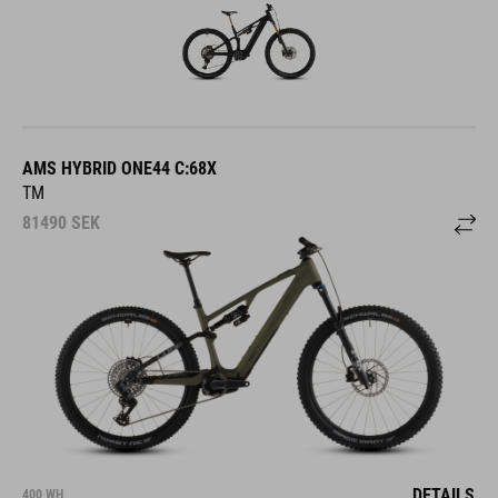
AMS HYBRID ONE44 C:68X
TM
81490
SEK
DETAILS
400 WH