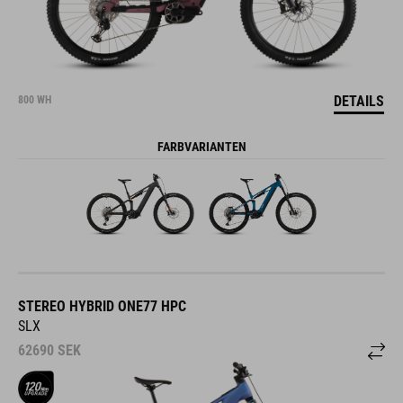
DETAILS
800 WH
FARBVARIANTEN
STEREO HYBRID ONE77 HPC
SLX
62690
SEK