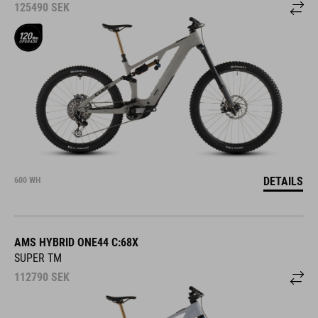
125490
SEK
DETAILS
600 WH
AMS HYBRID ONE44 C:68X
SUPER TM
112790
SEK