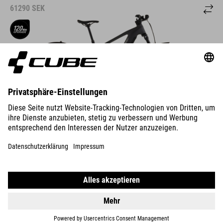
61290
SEK
DETAILS
800 WH
STEREO HYBRID ONE44
EXC
58990
SEK