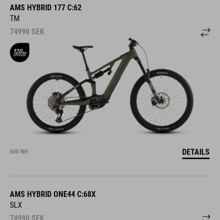
AMS HYBRID 177 C:62
TM
74990
SEK
DETAILS
600 WH
AMS HYBRID ONE44 C:68X
SLX
74990
SEK