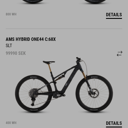
DETAILS
800 WH
AMS HYBRID ONE44 C:68X
SLT
99990
SEK
DETAILS
400 WH