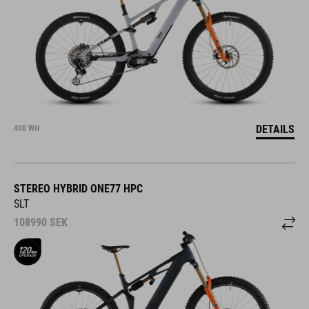
DETAILS
400 WH
STEREO HYBRID ONE77 HPC
SLT
108990
SEK