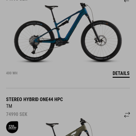
DETAILS
400 WH
STEREO HYBRID ONE44 HPC
TM
74990
SEK