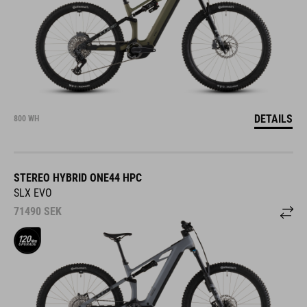
DETAILS
800 WH
STEREO HYBRID ONE44 HPC
SLX EVO
71490
SEK