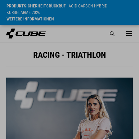
PRODUKTSICHERHEITSRÜCKRUF
- ACID CARBON HYBRID
KURBELARME 2026
WEITERE INFORMATIONEN
RACING - TRIATHLON