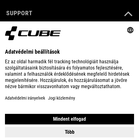
SUPPORT
ABOUT US
EXPLORE
IMPRINT
PRIVACY
EU DATA ACT
PRESS
B2B
ICELAND
MAGYAR