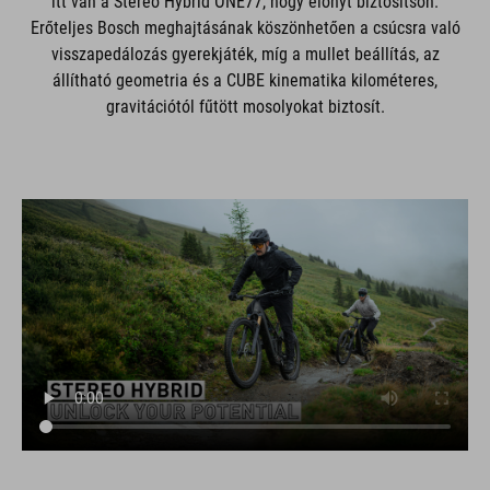
itt van a Stereo Hybrid ONE77, hogy előnyt biztosítson.
Erőteljes Bosch meghajtásának köszönhetően a csúcsra való
visszapedálozás gyerekjáték, míg a mullet beállítás, az
állítható geometria és a CUBE kinematika kilométeres,
gravitációtól fűtött mosolyokat biztosít.