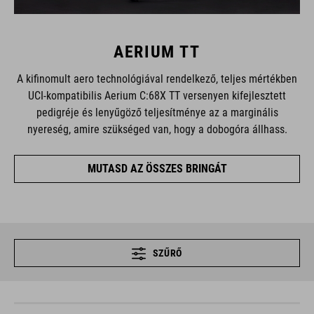
AERIUM TT
A kifinomult aero technológiával rendelkező, teljes mértékben
UCI-kompatibilis Aerium C:68X TT versenyen kifejlesztett
pedigréje és lenyűgöző teljesítménye az a marginális
nyereség, amire szükséged van, hogy a dobogóra állhass.
MUTASD AZ ÖSSZES BRINGÁT
SZŰRŐ