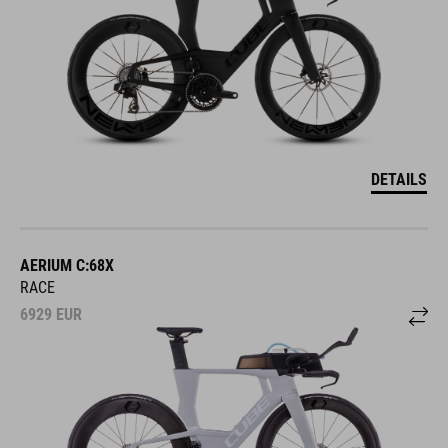
DETAILS
AERIUM C:68X
RACE
6929
EUR