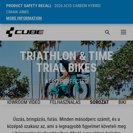
PRODUCT SAFETY RECALL
- 2026 ACID CARBON HYBRID
CRANK ARMS
MORE INFORMATION
TRIATHLON & TIME
TRIAL BIKES
AERO PERFECTED
SHOWROOM VIDEO
FELHASZNÁLÁS
SOROZAT
BIKES
Úszás, bringázás, futás. Minden másodperc számít, és a
középső szakasz az, ami a legnagyobb figyelmet követeli meg