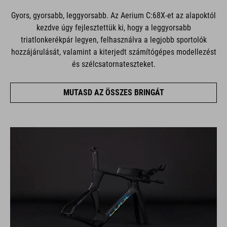
Gyors, gyorsabb, leggyorsabb. Az Aerium C:68X-et az alapoktól
kezdve úgy fejlesztettük ki, hogy a leggyorsabb
triatlonkerékpár legyen, felhasználva a legjobb sportolók
hozzájárulását, valamint a kiterjedt számítógépes modellezést
és szélcsatornateszteket.
MUTASD AZ ÖSSZES BRINGÁT