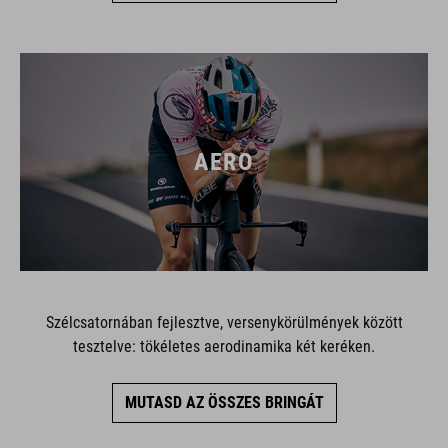
AERO
Szélcsatornában fejlesztve, versenykörülmények között
tesztelve: tökéletes aerodinamika két keréken.
MUTASD AZ ÖSSZES BRINGÁT