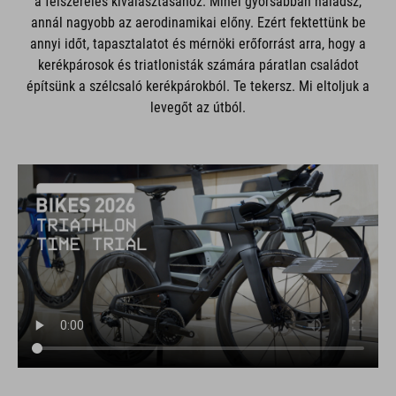
a felszerelés kiválasztásához. Minél gyorsabban haladsz,
annál nagyobb az aerodinamikai előny. Ezért fektettünk be
annyi időt, tapasztalatot és mérnöki erőforrást arra, hogy a
kerékpárosok és triatlonisták számára páratlan családot
építsünk a szélcsaló kerékpárokból. Te tekersz. Mi eltoljuk a
levegőt az útból.