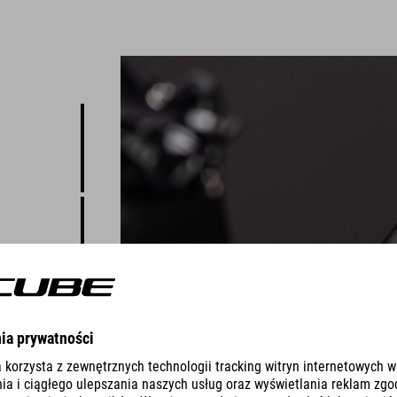
którą
C:68 oraz
bonowego
jszybszy