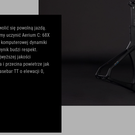
wolić się powolną jazdą.
śmy uczynić Aerium C: 68X
ń komputerowej dynamiki
nik budzi respekt.
wyższej jakości
a i przecina powietrze jak
sebar TT o elewacji 0,