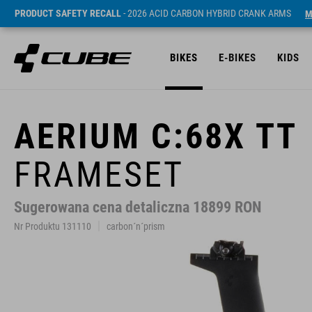
PRODUCT SAFETY RECALL
- 2026 ACID CARBON HYBRID CRANK ARMS
M
BIKES
E-BIKES
KIDS
AERIUM C:68X TT
FRAMESET
Sugerowana cena detaliczna 18899 RON
Nr Produktu 131110
carbon´n´prism