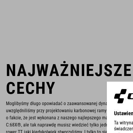
NAJWAŻNIEJSZE
CECHY
Moglibyśmy długo opowiadać o zaawansowanej dynamice płynów, 
uwzględniliśmy przy projektowaniu karbonowej ramy Aerium TT's 
o fakcie, że jest wykonana z naszego najlepszego materiału kar
C:68X®, ale tak naprawdę musisz wiedzieć tylko jedno: jest to na
rower TT, jaki kiedykolwiek stworzyliśmy. I tylko to się liczy.