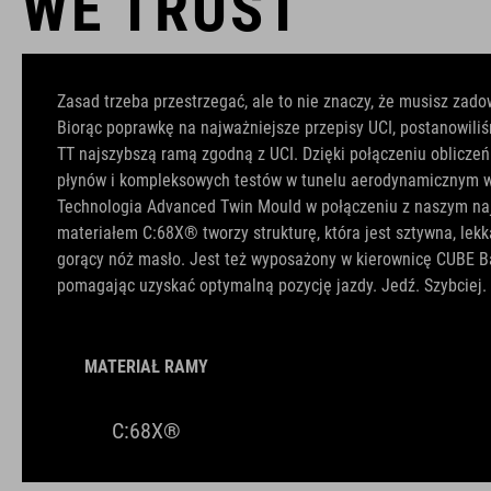
WE TRUST
Zasad trzeba przestrzegać, ale to nie znaczy, że musisz zado
Biorąc poprawkę na najważniejsze przepisy UCI, postanowili
TT najszybszą ramą zgodną z UCI. Dzięki połączeniu oblicze
płynów i kompleksowych testów w tunelu aerodynamicznym wy
Technologia Advanced Twin Mould w połączeniu z naszym naj
materiałem C:68X® tworzy strukturę, która jest sztywna, lekk
gorący nóż masło. Jest też wyposażony w kierownicę CUBE Ba
pomagając uzyskać optymalną pozycję jazdy. Jedź. Szybciej.
MATERIAŁ RAMY
C:68X®