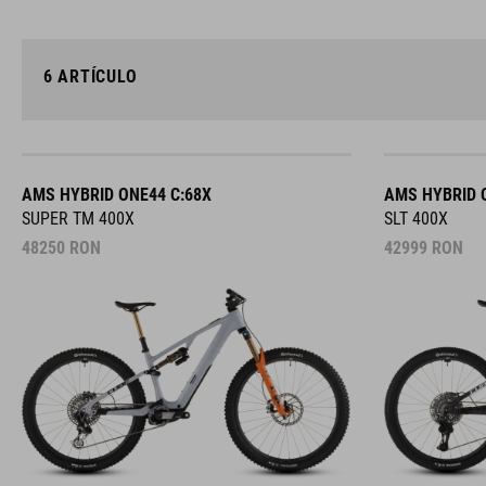
6
ARTÍCULO
AMS HYBRID ONE44 C:68X
AMS HYBRID 
SUPER TM 400X
SLT 400X
48250
RON
42999
RON