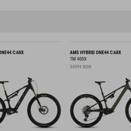
ONE44 C:68X
AMS HYBRID ONE44 C:68X
TM 400X
34999
RON