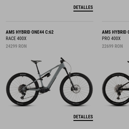
DETALLES
AMS HYBRID ONE44 C:62
AMS HYBRID 
RACE 400X
PRO 400X
24299
RON
22699
RON
DETALLES