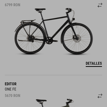
6799
RON
DETALLES
EDITOR
ONE FE
5670
RON