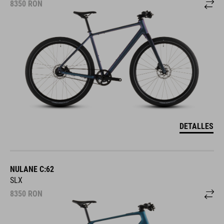
8350
RON
DETALLES
NULANE C:62
SLX
8350
RON