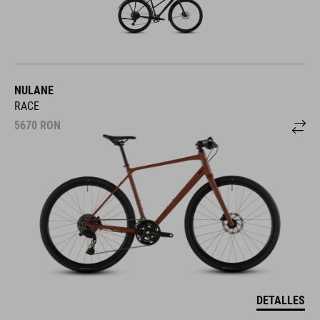
NULANE
RACE
5670
RON
DETALLES