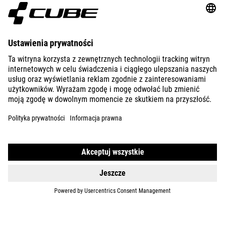
ÜBER UNS
ENTDECKEN
IMPRESSUM
DATENSCHUTZ
EU DATA ACT
PRESSE
B2B
POLEN
DEUTSCH
© 2026
Privatsphäre-Einstellungen