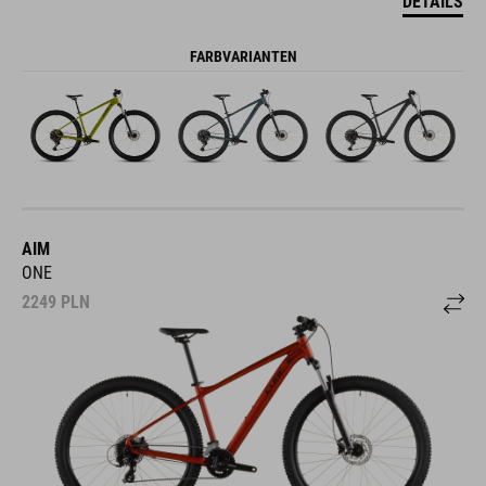
DETAILS
FARBVARIANTEN
AIM
ONE
2249
PLN