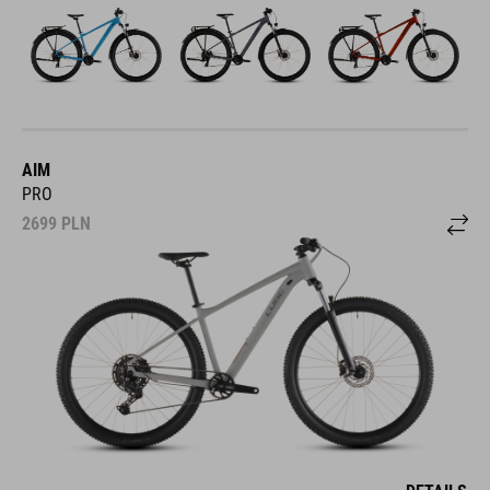
AIM
PRO
2699
PLN