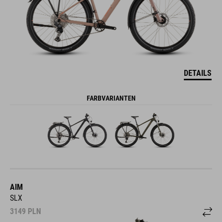
DETAILS
FARBVARIANTEN
AIM
SLX
3149
PLN