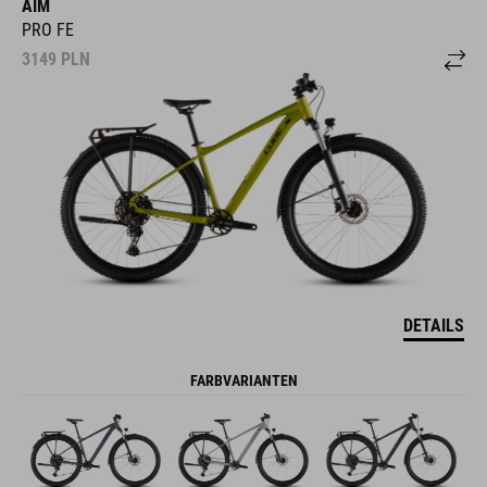
AIM
PRO FE
3149
PLN
DETAILS
FARBVARIANTEN