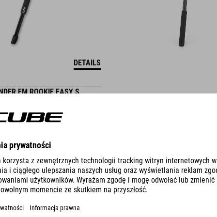
DETAILS
DER FM ROOKIE EASY S