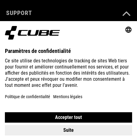
SUPPORT
ABOUT US
EXPLORE
IMPRINT
PRIVACY
EU DATA ACT
PRESS
B2B
ICELAND
FRANÇAIS