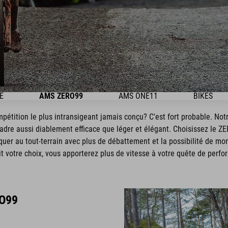
E
AMS ZERO99
AMS ONE11
BIKES
pétition le plus intransigeant jamais conçu? C'est fort probable. No
adre aussi diablement efficace que léger et élégant. Choisissez le Z
quer au tout-terrain avec plus de débattement et la possibilité de mo
t votre choix, vous apporterez plus de vitesse à votre quête de perf
O99