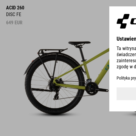
ACID 260
DISC FE
649
EUR