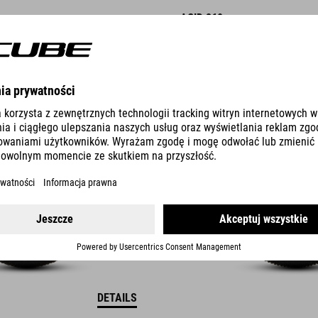
ACID 260
DISC
549
EUR
DETAILS