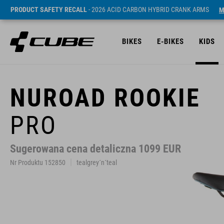
PRODUCT SAFETY RECALL
- 2026 ACID CARBON HYBRID CRANK ARMS
M
BIKES
E-BIKES
KIDS
NUROAD ROOKIE
PRO
Sugerowana cena detaliczna 1099 EUR
Nr Produktu 152850
tealgrey´n´teal