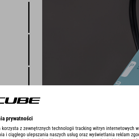
 gdzie
utrowym
yjna
idealnie