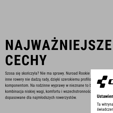
NAJWAŻNIEJSZE
CECHY
Szosa się skończyła? Nie ma sprawy. Nuroad Rookie dojedzie tam,
inne rowery nie dadzą rady, dzięki szerokiemu profilowi opon i sz
komponentom. Na rodzinne wyprawy w nieznane to bezkonkurenc
kombinacja niskiej wagi, komfortu i wszechstronności, a wszystko 
dopasowane dla najmłodszych rowerzystów.