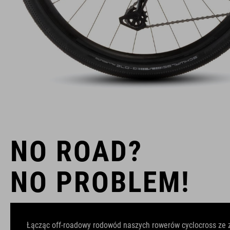
NO ROAD?
NO PROBLEM!
Łącząc off-roadowy rodowód naszych rowerów cyclocross ze 