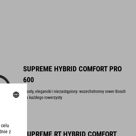
SUPREME HYBRID COMFORT PRO
600
Prosty, elegancki i niezastąpiony: wszechstronny rower Bosch
dla każdego rowerzysty
SUPREME RT HYBRID COMFORT