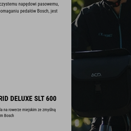
ki czystemu napędowi pasowemu,
pomaganiu pedałów Bosch, jest
ID DELUXE SLT 600
da na rowerze miejskim ze zmyślną
em Bosch