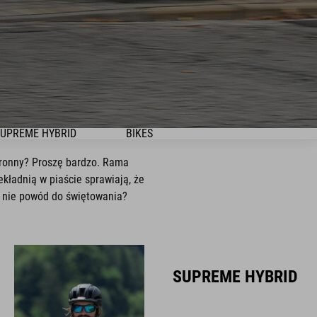
UPREME HYBRID
BIKES
stronny? Proszę bardzo. Rama
kładnią w piaście sprawiają, że
o nie powód do świętowania?
SUPREME HYBRID