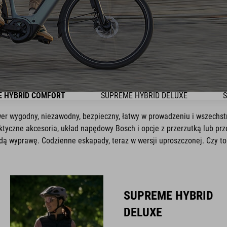
 HYBRID COMFORT
SUPREME HYBRID DELUXE
S
ower wygodny, niezawodny, bezpieczny, łatwy w prowadzeniu i wszech
ktyczne akcesoria, układ napędowy Bosch i opcje z przerzutką lub prze
ażdą wyprawę. Codzienne eskapady, teraz w wersji uproszczonej. Czy t
SUPREME HYBRID
DELUXE