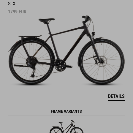
SLX
1799
EUR
DETAILS
FRAME VARIANTS