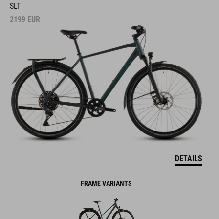
SLT
2199
EUR
DETAILS
FRAME VARIANTS