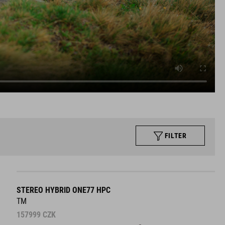
FILTER
STEREO HYBRID ONE77 HPC
TM
157999
CZK