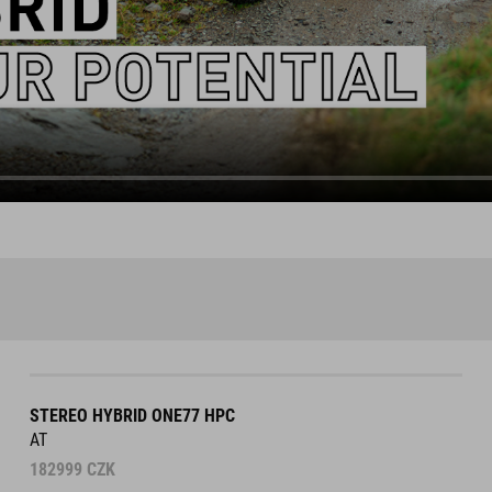
STEREO HYBRID ONE77 HPC
AT
182999
CZK