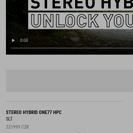
STEREO HYBRID ONE77 HPC
SLT
221999
CZK