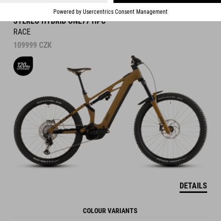
STEREO HYBRID ONE77 HPC
RACE
109999
CZK
DETAILS
COLOUR VARIANTS