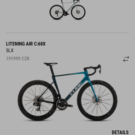
LITENING AIR C:68X
SLX
191999
CZK
DETAILS