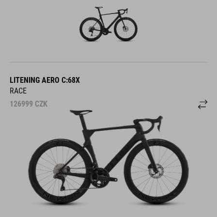
LITENING AERO C:68X
RACE
126999
CZK