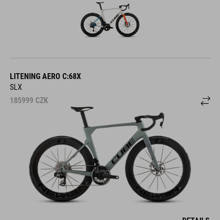
LITENING AERO C:68X
SLX
185999
CZK
DETAILS