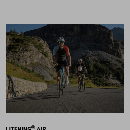
®
LITENING
AIR