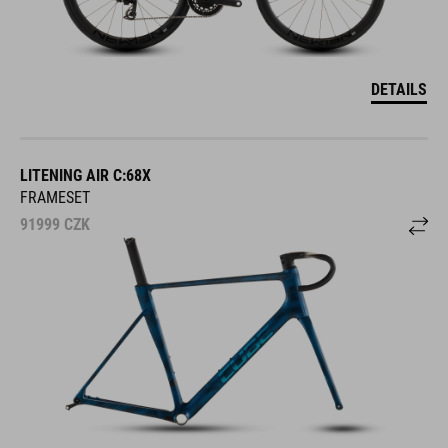
DETAILS
LITENING AIR C:68X
FRAMESET
91999
CZK