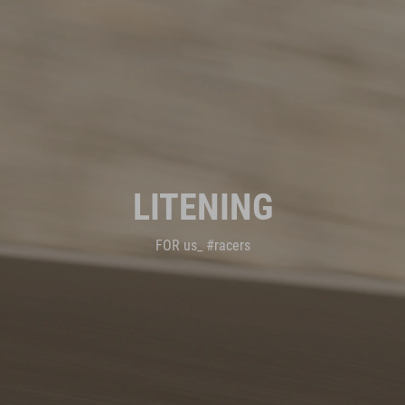
LITENING
FOR us_ #racers