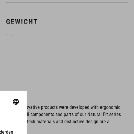
GEWICHT
255 g
KLEUR
black
MAAT
ms. These innovative products were developed with ergonomic
fort issues. All components and parts of our Natural Fit series
EU 35-37
tionality. Hightech materials and distinctive design are a
UK 2.5-4.0