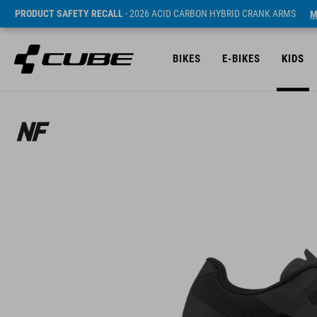
PRODUCT SAFETY RECALL
- 2026 ACID CARBON HYBRID CRANK ARMS
M
BIKES
E-BIKES
KIDS
Prijs* 2499 CZK