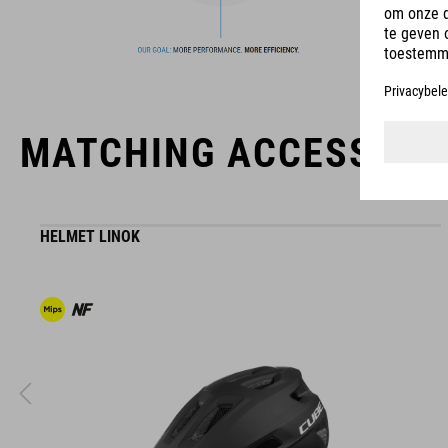
The CUBE brand is synonymous with innovative, high-quality
products geared to all the latest trends. Our designers
collaborate closely to create bikes and accessories that
coordinate seamlessly, combining design, technology and
usability for the perfect balance between form and function.
MATCHING ACCESSORI
HELMET LINOK