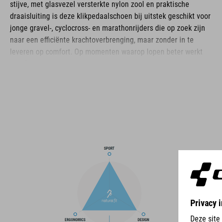
stijve, met glasvezel versterkte nylon zool en praktische
draaisluiting is deze klikpedaalschoen bij uitstek geschikt voor
jonge gravel-, cyclocross- en marathonrijders die op zoek zijn
naar een efficiënte krachtoverbrenging, maar zonder in te
leveren op comfort. Op momenten waarop lopen beter werkt
dan fietsen biedt de zool niet alleen volop grip, maar ook een
zekere mate van flexibiliteit. Het bovenwerk van PU en ripstop-
materiaal is zeer degelijk en slijtvast, met extra verstevigingen
op de neus en de hielkuip. De profielzool is gemaakt van A-
TRACTION-rubber, een extra gripvaste rubbercompound. De NF
Ergonomics-inlegzool waarborgt een optimale drukverdeling en
demping.
BRAND