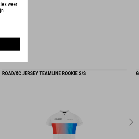
CM 22.5-24.0
MATERIAAL
bovenwerk: microfvezel, PU
zool: vezelversterkt nylon, rubber
ROAD/XC JERSEY TEAMLINE ROOKIE S/S
G