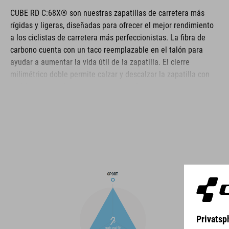
CUBE RD C:68X® son nuestras zapatillas de carretera más
rígidas y ligeras, diseñadas para ofrecer el mejor rendimiento
a los ciclistas de carretera más perfeccionistas. La fibra de
carbono cuenta con un taco reemplazable en el talón para
ayudar a aumentar la vida útil de la zapatilla. El cierre
milimétrico doble permite calzar y descalzar la zapatilla con
rapidez y garantiza un cierre extremadamente seguro,
reforzado por una capa envolvente resistente de Dyneema®
para mayor durabilidad incluso en las condiciones más duras.
La puntera y el contrafuerte están reforzados para mayor
protección, la parte superior está perforada para proporcionar
ventilación y una plantilla ergonómica NF garantiza la mejor
amortiguación y distribución de presión posibles para un
pedaleo óptimo.
MARCA