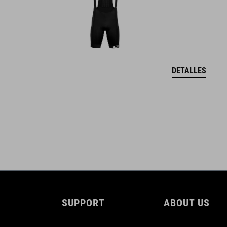
5
DOWNLOADS
DETALLES
CUBE_Reel-Knob-Disc-Set_Manual_V1-2505
( PDF 4.52 MB )
SUPPORT
ABOUT US