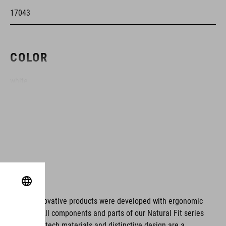
17043
COLOR
white
MATERIAL
parte superior: poliuretano
Dyneema®
suela: fibra de carbono
ms. These innovative products were developed with ergonomic
fort issues. All components and parts of our Natural Fit series
TPU
tionality. Hightech materials and distinctive design are a