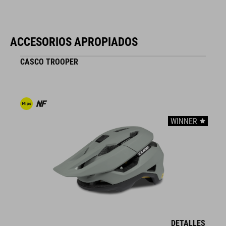
CARACTERÍSTICAS
ACCESORIOS APROPIADOS
cierre de cordones
CASCO TROOPER
horma ergonómica NF
plantilla ergonómica NF
protección del tobillo reforzada
WINNER
puntera reforzada
sistema de calzado fácil
suela A-Traction para pedales de plataforma
índice de rigidez: 7
DETALLES