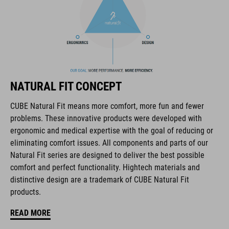
seguridad y facilidad a la hora de calzar y descalzar el zapato.
La puntera y el contrafuerte están reforzados para mayor
protección, y una capa interna del arco extrarresistente
protege el tobillo y aumenta la resistencia al desgaste,
mientras que el tejido de poliuretano es resistente y duradero
incluso en las condiciones de ciclismo más duras.
NATURAL FIT CONCEPT
MARCA
CUBE Natural Fit means more comfort, more fun and fewer
problems. These innovative products were developed with
ergonomic and medical expertise with the goal of reducing or
eliminating comfort issues. All components and parts of our
Natural Fit series are designed to deliver the best possible
La marca CUBE es sinónimo de productos innovadores y de
comfort and perfect functionality. Hightech materials and
alta calidad, basados constantemente en las tendencias
distinctive design are a trademark of CUBE Natural Fit
actuales. Gracias a la estrecha colaboración de los
products.
diseñadores en el desarrollo de accesorios y bicicletas, los
productos están perfectamente armonizados y ofrecen la
READ MORE
mejor combinación de diseño, tecnología y usabilidad.