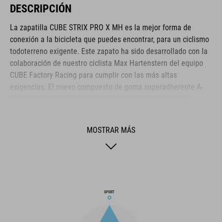
DESCRIPCIÓN
La zapatilla CUBE STRIX PRO X MH es la mejor forma de
conexión a la bicicleta que puedes encontrar, para un ciclismo
todoterreno exigente. Este zapato ha sido desarrollado con la
colaboración de nuestro ciclista Max Hartenstern del equipo
CUBE Factory Racing para cumplir con las más altas
exigencias. El nuevo compuesto de goma superadherente A-
Traction que hemos utilizado en la suela proporciona un
excelente agarre en pedales de plataforma, incluso en mojado.
El cambrillón de nailon reforzado con fibra de vidrio ofrece la
MOSTRAR MÁS
rigidez ideal para un pedaleo eficiente y, al mismo tiempo,
garantiza flexibilidad suficiente para un control óptimo de la
bicicleta. Una entresuela absorbedora de impactos de EVA y
una plantilla ergonómica trabajan juntas para amortiguar los
pies del ciclista y asegurar su comodidad durante todo el día, y
hay ranuras para colocar calas y poder usar pedales
automáticos. La parte superior utiliza una combinación de
cordones y una correa de velcro para mayor comodidad,