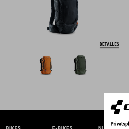
DETALLES
BIKES
E-BIKES
NIÑOS