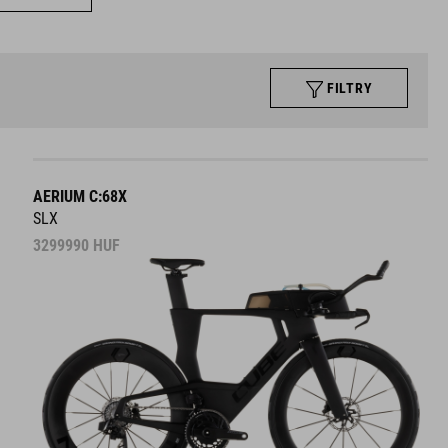
FILTRY
AERIUM C:68X
SLX
3299990
HUF