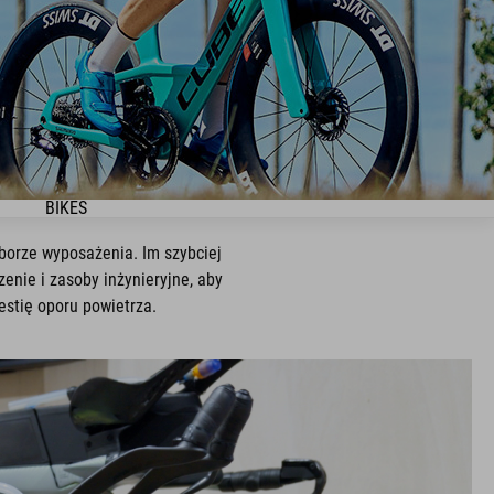
BIKES
borze wyposażenia. Im szybciej
enie i zasoby inżynieryjne, aby
estię oporu powietrza.