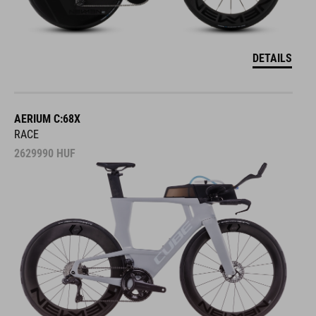
DETAILS
AERIUM C:68X
RACE
2629990
HUF