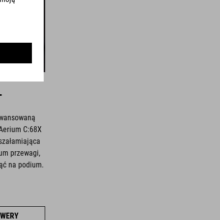
T
aawansowaną
 Aerium C:68X
szałamiająca
um przewagi,
nąć na podium.
OWERY