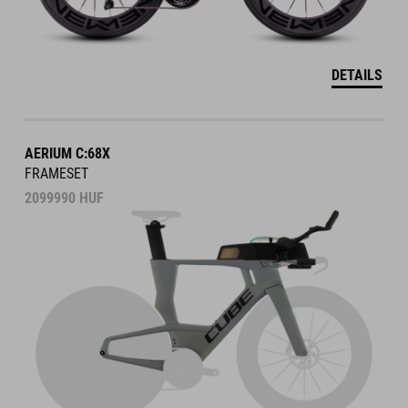
DETAILS
AERIUM C:68X
FRAMESET
2099990
HUF