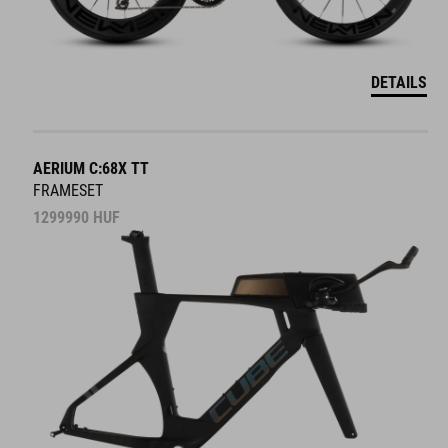
DETAILS
AERIUM C:68X TT
FRAMESET
1299990
HUF