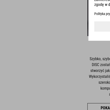
Szybko, szyb
DISC zosta
stworzyć jak
Wykorzystali
szerok
kompu
POKA