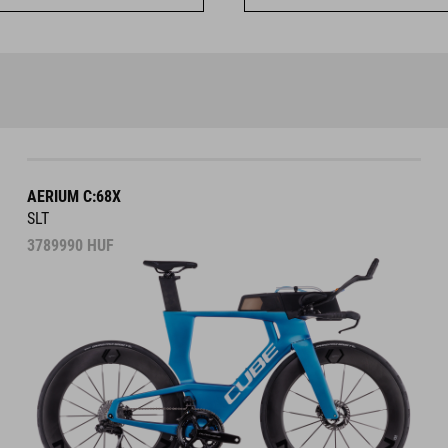
AERIUM C:68X
SLT
3789990
HUF