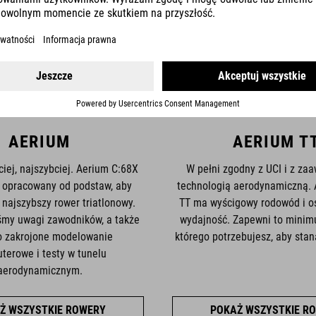
AERIUM
AERIUM T
ciej, najszybciej. Aerium C:68X
W pełni zgodny z UCI i z z
ł opracowany od podstaw, aby
technologią aerodynamiczną.
 najszybszy rower triatlonowy.
TT ma wyścigowy rodowód i o
śmy uwagi zawodników, a także
wydajność. Zapewni to minim
o zakrojone modelowanie
którego potrzebujesz, aby sta
terowe i testy w tunelu
aerodynamicznym.
Ż WSZYSTKIE ROWERY
POKAŻ WSZYSTKIE R