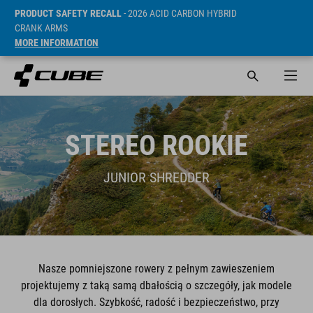
PRODUCT SAFETY RECALL
- 2026 ACID CARBON HYBRID
CRANK ARMS
MORE INFORMATION
STEREO ROOKIE
JUNIOR SHREDDER
Nasze pomniejszone rowery z pełnym zawieszeniem
projektujemy z taką samą dbałością o szczegóły, jak modele
dla dorosłych. Szybkość, radość i bezpieczeństwo, przy