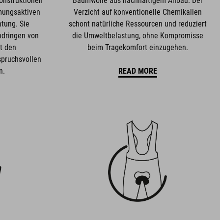
Konstruktionen
Baumwolle aus nachhaltigem Anbau. Der
mungsaktiven
Verzicht auf konventionelle Chemikalien
tung. Sie
schont natürliche Ressourcen und reduziert
ndringen von
die Umweltbelastung, ohne Kompromisse
t den
beim Tragekomfort einzugehen.
spruchsvollen
n.
READ MORE