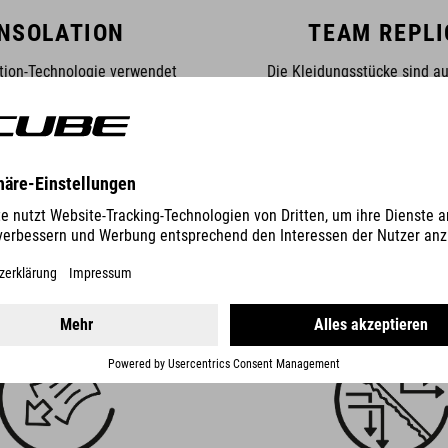
INSOLATION
TEAM REPLI
ation-Technologie verwendet
Die Kleidungsstücke sind a
ende Materialien, um den
Nachbildungen der Produkte, d
halt bei unterschiedlichen
professionellen Teamfahrer
ngen zu unterstützen. Das
werden. Design und Ausstattun
stück eignet sich für kühle
sich direkt an den Modell
und kann flexibel mit weiteren
Renneinsatz.
hten kombiniert werden.