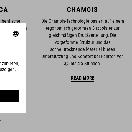
CA
CHAMOIS
uthentische
Die Chamois-Technologie basiert auf einem
ie von unseren
ergonomisch geformten Sitzpolster zur
n verwendet
gleichmäßigen Druckverteilung. Die
g orientieren
vorgeformte Struktur und das
en aus dem
schnelltrocknende Material bieten
Unterstützung und Komfort bei Fahrten von
3,5 bis 4,5 Stunden.
READ MORE