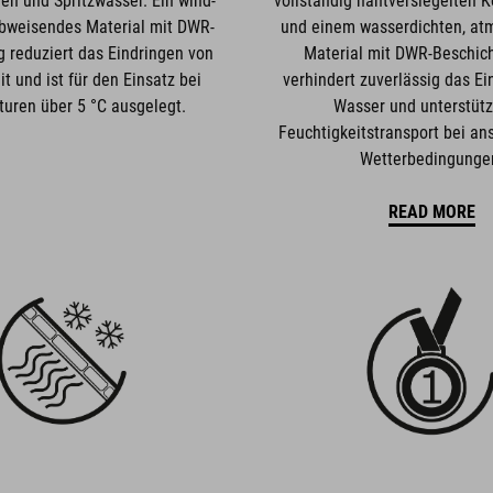
en und Spritzwasser. Ein wind-
vollständig nahtversiegelten 
bweisendes Material mit DWR-
und einem wasserdichten, at
 reduziert das Eindringen von
Material mit DWR-Beschich
t und ist für den Einsatz bei
verhindert zuverlässig das Ei
uren über 5 °C ausgelegt.
Wasser und unterstütz
Feuchtigkeitstransport bei an
Wetterbedingunge
READ MORE