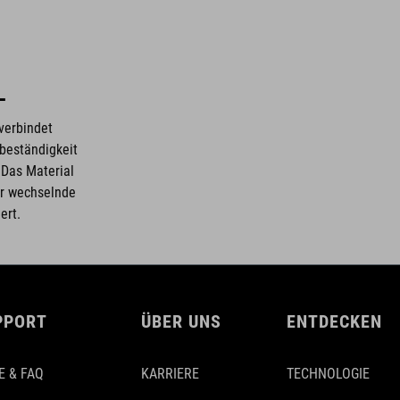
L
verbindet
beständigkeit
 Das Material
für wechselnde
ert.
PPORT
ÜBER UNS
ENTDECKEN
E & FAQ
KARRIERE
TECHNOLOGIE