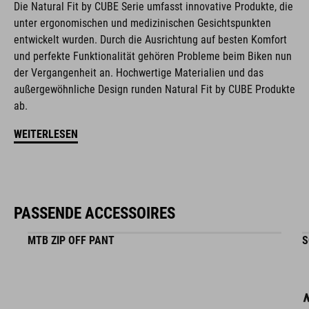
Die Natural Fit by CUBE Serie umfasst innovative Produkte, die
Natural Fit Konzept
unter ergonomischen und medizinischen Gesichtspunkten
mattes Finish
entwickelt wurden. Durch die Ausrichtung auf besten Komfort
und perfekte Funktionalität gehören Probleme beim Biken nun
der Vergangenheit an. Hochwertige Materialien und das
außergewöhnliche Design runden Natural Fit by CUBE Produkte
ARTIKELNUMMER
ab.
16234
WEITERLESEN
FARBE
black
PASSENDE ACCESSOIRES
MTB ZIP OFF PANT
S
GEWICHT
320 g (mit Visier)