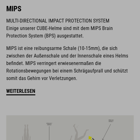
MIPS
MULTI-DIRECTIONAL IMPACT PROTECTION SYSTEM
Die Marke CUBE steht für innovative und qualitativ
Einige unserer CUBE-Helme sind mit dem MIPS Brain
hochwertige Produkte, welche sich stetig an aktuellen Trends
Protection System (BPS) ausgestattet.
orientieren. Durch die enge Zusammenarbeit der Designer in
der Entwicklung von Accessoires und Bikes, sind die Produkte
MIPS ist eine reibungsarme Schale (10-15mm), die sich
perfekt aufeinander abgestimmt und generieren die beste
zwischen der Außenschale und der Innenschale eines Helms
Kombination aus Design, Technik und Usability.
befindet. MIPS verringert erwiesenermaßen die
Rotationsbewegungen bei einem Schrägaufprall und schützt
somit das Gehirn vor Verletzungen.
FEATURES
WEITERLESEN
All Terrain-Helm
MIPS
Insektennetze im Frontbereich
13 große Belüftungsöffnungen