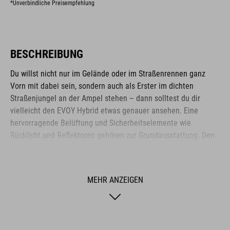
*Unverbindliche Preisempfehlung
BESCHREIBUNG
Du willst nicht nur im Gelände oder im Straßenrennen ganz
Vorn mit dabei sein, sondern auch als Erster im dichten
Straßenjungel an der Ampel stehen – dann solltest du dir
vielleicht den EVOY Hybrid etwas genauer ansehen. Eine
hervorragende Belüftung und Sicherheitselemente wie
Rücklicht und Reflektoren gehören zur Grundausstattung. Den
üblichen Standard übertrifft dieser Helm durch das integrierte
MIPS-System, das wirkungsvoll deinen Kopf vor
Rotationskräften schützt.
MEHR ANZEIGEN
MARKE