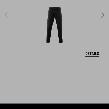
GRÖSSE
S (49-55)
M (52-57)
L (57-62)
DETAILS
MATERIAL
EPS In-Mould
DOWNLOADS
CUBE_Helm_Manual
( PDF 1.50 MB )