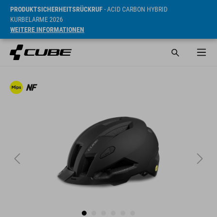
PRODUKTSICHERHEITSRÜCKRUF
- ACID CARBON HYBRID
KURBELARME 2026
WEITERE INFORMATIONEN
UVP* 1140 NOK