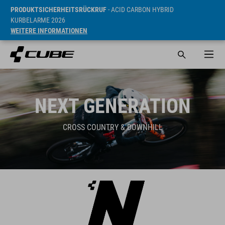
PRODUKTSICHERHEITSRÜCKRUF
- ACID CARBON HYBRID
KURBELARME 2026
WEITERE INFORMATIONEN
NEXT GENERATION
CROSS COUNTRY & DOWNHILL