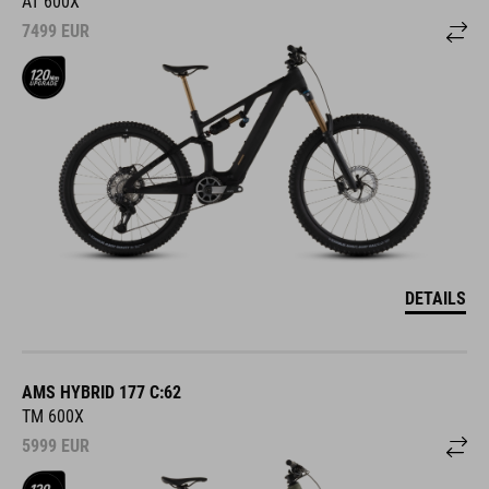
AT 600X
7499
EUR
DETAILS
AMS HYBRID 177 C:62
TM 600X
5999
EUR