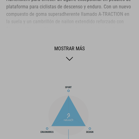
plataforma para ciclistas de descenso y enduro. Con un nuevo
compuesto de goma superadherente llamado A-TRACTION en
la suela y un cambrillón de nailon extendido reforzado con
fibra de vidrio, combina un excelente acoplamiento a la
bicicleta con la rigidez necesaria para un ciclismo exigente.
Una plantilla NF ergonómica proporciona la mejor
MOSTRAR MÁS
amortiguación y distribución de presión posibles para mayor
comodidad, mientras que el cierre de cordones posibilita un
acceso y ajuste rápidos y sencillos. Los refuerzos alrededor
del contrafuerte, la puntera y la capa interna del arco ofrecen
una protección adicional, y la entresuela amortiguadora de
impactos de EVA aumenta la comodidad cuando te bajas de la
bici. Con una parte superior hecha de tejido de poliuretano,
ofrece durabilidad suficiente para soportar las rutas más
duras.
MARCA