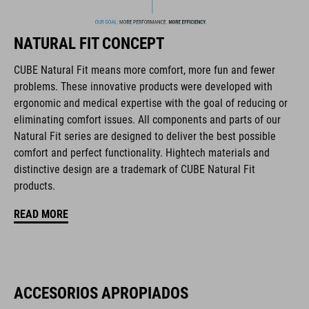
NATURAL FIT CONCEPT
La marca CUBE es sinónimo de productos innovadores y de
CUBE Natural Fit means more comfort, more fun and fewer
alta calidad, basados constantemente en las tendencias
problems. These innovative products were developed with
actuales. Gracias a la estrecha colaboración de los
ergonomic and medical expertise with the goal of reducing or
diseñadores en el desarrollo de accesorios y bicicletas, los
eliminating comfort issues. All components and parts of our
productos están perfectamente armonizados y ofrecen la
Natural Fit series are designed to deliver the best possible
mejor combinación de diseño, tecnología y usabilidad.
comfort and perfect functionality. Hightech materials and
distinctive design are a trademark of CUBE Natural Fit
products.
CARACTERÍSTICAS
READ MORE
cierre de cordones
horma ergonómica NF
plantilla ergonómica NF
ACCESORIOS APROPIADOS