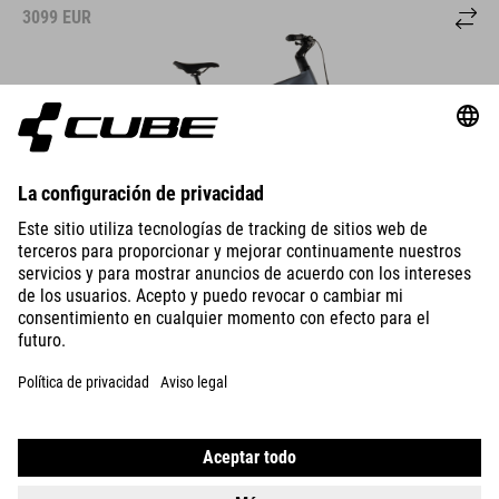
3099
EUR
DETALLES
NURIDE HYBRID
PERFORMANCE 600
2749
EUR