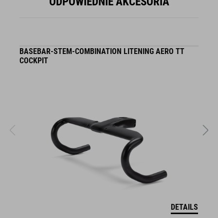
ODPOWIEDNIE AKCESORIA
BASEBAR-STEM-COMBINATION LITENING AERO TT
B
COCKPIT
/
DETAILS