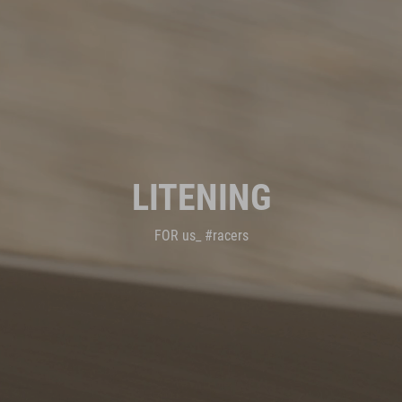
LITENING
FOR us_ #racers